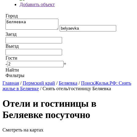
Добавить объект
Город
Заезд
Выезд
Гости
-
+
Найти
Фильтры
Главная
/
Пермский край
/
Беляевка
/
ПоискЖилья.РФ: Снять
жилье в Беляевке
/ Снять отель/гостиницу Беляевка
Отели и гостиницы в
Беляевке посуточно
Смотреть на картах