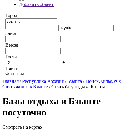
Добавить объект
Город
Заезд
Выезд
Гости
-
+
Найти
Фильтры
Главная
/
Республика Абхазия
/
Бзыпта
/
ПоискЖилья.РФ:
Снять жилье в Бзыпте
/ Снять базу отдыха Бзыпта
Базы отдыха в Бзыпте
посуточно
Смотреть на картах