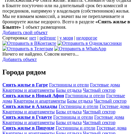
ПоискЖилья.РФ снять жилье: Бзыпта. Снимайте базу отдыха
в Бзыпте посуточно или на длительный срок без комиссий и
посредников, напрямую у владельцев (собственников) жилья.
Мы не взимаем комиссий, а значит вы не переплачиваете и
бронируете жилье недорого. Всего в разделе
«Снять жилье в
Бзыпте»
1 объект размещения
.
Добавить свой объект
Сортировка:
нет
|
рейтинг
|
у моря
|
недорогое
Ничего не найдено. Совсем ничего...
Добавить объект
Города рядом
Снять жилье в Гагре
Гостиницы и отели
Гостевые дома
Квартиры и апартаменты
Базы отдыха
Частный сектор
Снять жилье в Новый Афон
Гостиницы и отели
Гостевые
дома
Квартиры и апартаменты
Базы отдыха
Частный сектор
Снять жилье в Алахадзы
Гостиницы и отели
Гостевые дома
Квартиры и апартаменты
Базы отдыха
Частный сектор
Снять жилье в Гудауте
Гостиницы и отели
Гостевые дома
Квартиры и апартаменты
Базы отдыха
Частный сектор
Снять жилье в Пицунде
Гостиницы и отели
Гостевые дома
Квартиры и апартаменты
Базы отдыха
Частный сектор