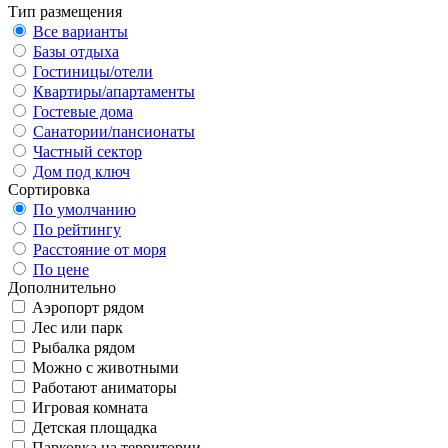
Тип размещения
Все варианты
Базы отдыха
Гостиницы/отели
Квартиры/апартаменты
Гостевые дома
Санатории/пансионаты
Частный сектор
Дом под ключ
Сортировка
По умолчанию
По рейтингу
Расстояние от моря
По цене
Дополнительно
Аэропорт рядом
Лес или парк
Рыбалка рядом
Можно с животными
Работают аниматоры
Игровая комната
Детская площадка
Парковка на территории