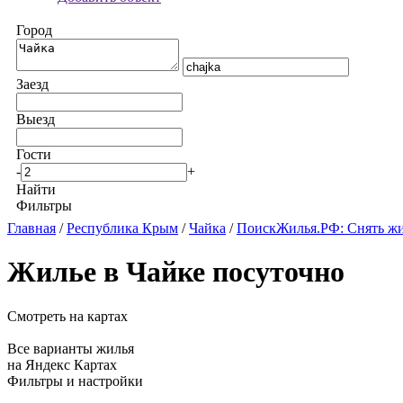
Город
Заезд
Выезд
Гости
-
+
Найти
Фильтры
Главная
/
Республика Крым
/
Чайка
/
ПоискЖилья.РФ: Снять жи
Жилье в Чайке посуточно
Смотреть на картах
Все варианты жилья
на Яндекс Картах
Фильтры и настройки