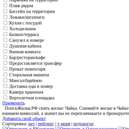
Пляж рядом
Бассейн на территории
Лежаки/шезлонги
Кухня с посудой
Холодильник
Балкон/терраса
Санузел в номере
Душевая кабина
Ванная комната
Бар/ресторан/кафе
Предоставляется трансфер
Прокат инвентаря
Стиральная машина
Мангал/барбекю
Доставка еды в номер
Камера хранения
Вертолетная площадка
Применить
ПоискЖилья.РФ снять жилье: Чайка. Снимайте жилье в Чайке п
взимаем комиссий, а значит вы не переплачиваете и бронируете
Добавить свой объект
Сортировка:
нет
|
рейтинг
|
у моря
|
недорогое