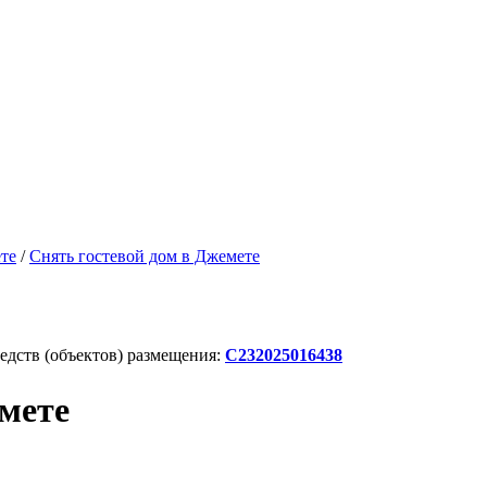
те
/
Снять гостевой дом в Джемете
дств (объектов) размещения:
С232025016438
мете