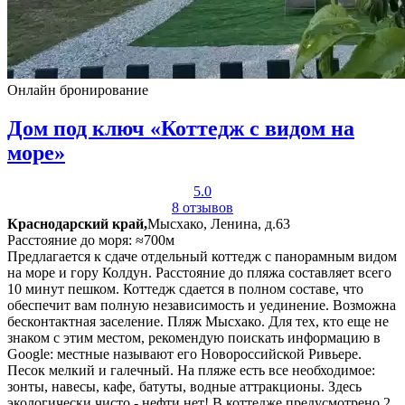
Онлайн бронирование
Дом под ключ «Коттедж с видом на
море»
5.0
8 отзывов
Краснодарский край,
Мысхако, Ленина, д.63
Расстояние до моря: ≈700м
Предлагается к сдаче отдельный коттедж с панорамным видом
на море и гору Колдун. Расстояние до пляжа составляет всего
10 минут пешком. Коттедж сдается в полном составе, что
обеспечит вам полную независимость и уединение. Возможна
бесконтактная заселение. Пляж Мысхако. Для тех, кто еще не
знаком с этим местом, рекомендую поискать информацию в
Google: местные называют его Новороссийской Ривьере.
Песок мелкий и галечный. На пляже есть все необходимое:
зонты, навесы, кафе, батуты, водные аттракционы. Здесь
экологически чисто - нефти нет! В коттедже предусмотрено 2