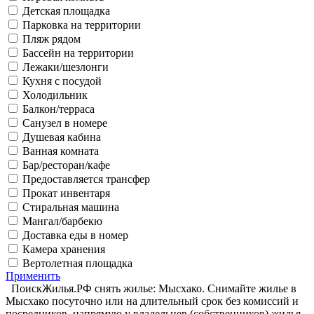
Детская площадка
Парковка на территории
Пляж рядом
Бассейн на территории
Лежаки/шезлонги
Кухня с посудой
Холодильник
Балкон/терраса
Санузел в номере
Душевая кабина
Ванная комната
Бар/ресторан/кафе
Предоставляется трансфер
Прокат инвентаря
Стиральная машина
Мангал/барбекю
Доставка еды в номер
Камера хранения
Вертолетная площадка
Применить
ПоискЖилья.РФ снять жилье: Мысхако. Снимайте жилье в
Мысхако посуточно или на длительный срок без комиссий и
посредников, напрямую у владельцев (собственников) жилья.