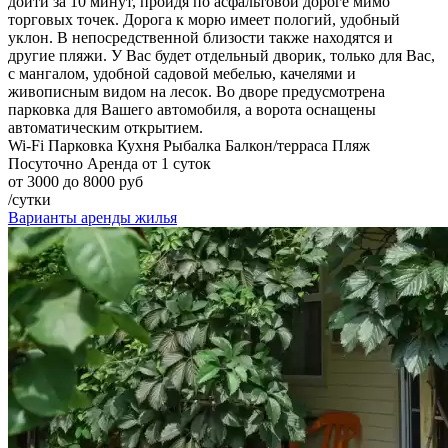
дойти за 10 минут, пройдя по асфальтовой дороге мимо
торговых точек. Дорога к морю имеет пологий, удобный
уклон. В непосредственной близости также находятся и
другие пляжи. У Вас будет отдельный дворик, только для Вас,
с мангалом, удобной садовой мебелью, качелями и
живописным видом на лесок. Во дворе предусмотрена
парковка для Вашего автомобиля, а ворота оснащены
автоматическим открытием.
Wi-Fi
Парковка
Кухня
Рыбалка
Балкон/терраса
Пляж
Посуточно
Аренда от 1 суток
от 3000 до 8000 руб
/сутки
Варианты аренды жилья