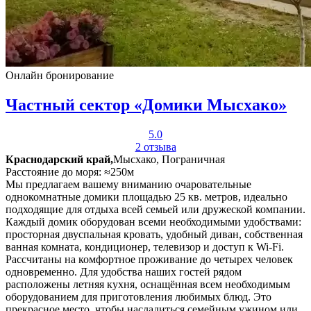
Онлайн бронирование
Частный сектор «Домики Мысхако»
5.0
2 отзыва
Краснодарский край,
Мысхако, Пограничная
Расстояние до моря: ≈250м
Мы предлагаем вашему вниманию очаровательные
однокомнатные домики площадью 25 кв. метров, идеально
подходящие для отдыха всей семьей или дружеской компании.
Каждый домик оборудован всеми необходимыми удобствами:
просторная двуспальная кровать, удобный диван, собственная
ванная комната, кондиционер, телевизор и доступ к Wi-Fi.
Рассчитаны на комфортное проживание до четырех человек
одновременно. Для удобства наших гостей рядом
расположены летняя кухня, оснащённая всем необходимым
оборудованием для приготовления любимых блюд. Это
прекрасное место, чтобы насладиться семейным ужином или