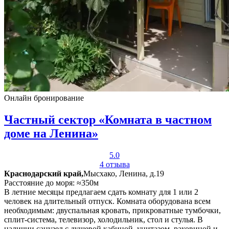
Онлайн бронирование
Частный сектор «Комната в частном
доме на Ленина»
5.0
4 отзыва
Краснодарский край,
Мысхако, Ленина, д.19
Расстояние до моря: ≈350м
В летние месяцы предлагаем сдать комнату для 1 или 2
человек на длительный отпуск. Комната оборудована всем
необходимым: двуспальная кровать, прикроватные тумбочки,
сплит-система, телевизор, холодильник, стол и стулья. В
наличии санузел с душевой кабиной, унитазом, раковиной и