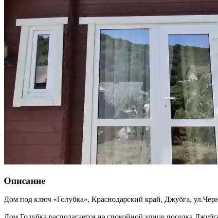
Описание
Дом под ключ «Голубка»,
Краснодарский край
,
Джубга
,
ул.Чер
Дом Голубка располагается на спокойной улице поселка Джубга,