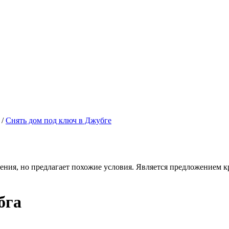
/
Снять дом под ключ в Джубге
ения, но предлагает похожие условия. Является предложением кр
бга