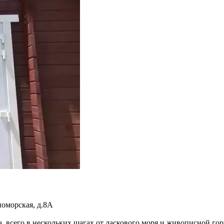
номорская, д.8А
 всего в нескольких шагах от ласкового моря и живописной горн