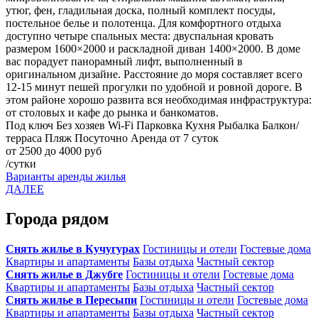
утюг, фен, гладильная доска, полный комплект посуды,
постельное белье и полотенца. Для комфортного отдыха
доступно четыре спальных места: двуспальная кровать
размером 1600×2000 и раскладной диван 1400×2000. В доме
вас порадует панорамный лифт, выполненный в
оригинальном дизайне. Расстояние до моря составляет всего
12-15 минут пешей прогулки по удобной и ровной дороге. В
этом районе хорошо развита вся необходимая инфраструктура:
от столовых и кафе до рынка и банкоматов.
Под ключ
Без хозяев
Wi-Fi
Парковка
Кухня
Рыбалка
Балкон/
терраса
Пляж
Посуточно
Аренда от 7 суток
от 2500 до 4000 руб
/сутки
Варианты аренды жилья
ДАЛЕЕ
Города рядом
Снять жилье в Кучугурах
Гостиницы и отели
Гостевые дома
Квартиры и апартаменты
Базы отдыха
Частный сектор
Снять жилье в Джубге
Гостиницы и отели
Гостевые дома
Квартиры и апартаменты
Базы отдыха
Частный сектор
Снять жилье в Пересыпи
Гостиницы и отели
Гостевые дома
Квартиры и апартаменты
Базы отдыха
Частный сектор