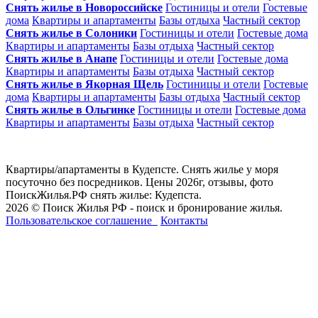
Снять жилье в Новороссийске
Гостиницы и отели
Гостевые
дома
Квартиры и апартаменты
Базы отдыха
Частный сектор
Снять жилье в Солоники
Гостиницы и отели
Гостевые дома
Квартиры и апартаменты
Базы отдыха
Частный сектор
Снять жилье в Анапе
Гостиницы и отели
Гостевые дома
Квартиры и апартаменты
Базы отдыха
Частный сектор
Снять жилье в Якорная Щель
Гостиницы и отели
Гостевые
дома
Квартиры и апартаменты
Базы отдыха
Частный сектор
Снять жилье в Ольгинке
Гостиницы и отели
Гостевые дома
Квартиры и апартаменты
Базы отдыха
Частный сектор
Квартиры/апартаменты в Кудепсте. Снять жилье у моря
посуточно без посредников. Цены 2026г, отзывы, фото
ПоискЖилья.РФ снять жилье: Кудепста.
2026 © Поиск Жилья РФ - поиск и бронирование жилья.
Пользовательское соглашение
Контакты