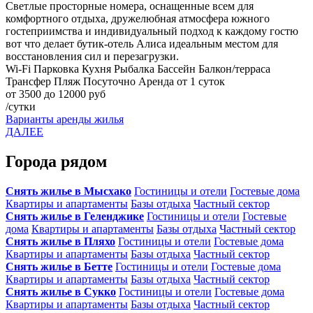
Светлые просторные номера, оснащенные всем для
комфортного отдыха, дружелюбная атмосфера южного
гостеприимства и индивидуальный подход к каждому гостю
вот что делает бутик-отель Алиса идеальным местом для
восстановления сил и перезагрузки.
Wi-Fi
Парковка
Кухня
Рыбалка
Бассейн
Балкон/терраса
Трансфер
Пляж
Посуточно
Аренда от 1 суток
от 3500 до 12000 руб
/сутки
Варианты аренды жилья
ДАЛЕЕ
Города рядом
Снять жилье в Мысхако
Гостиницы и отели
Гостевые дома
Квартиры и апартаменты
Базы отдыха
Частный сектор
Снять жилье в Геленджике
Гостиницы и отели
Гостевые
дома
Квартиры и апартаменты
Базы отдыха
Частный сектор
Снять жилье в Пляхо
Гостиницы и отели
Гостевые дома
Квартиры и апартаменты
Базы отдыха
Частный сектор
Снять жилье в Бетте
Гостиницы и отели
Гостевые дома
Квартиры и апартаменты
Базы отдыха
Частный сектор
Снять жилье в Сукко
Гостиницы и отели
Гостевые дома
Квартиры и апартаменты
Базы отдыха
Частный сектор