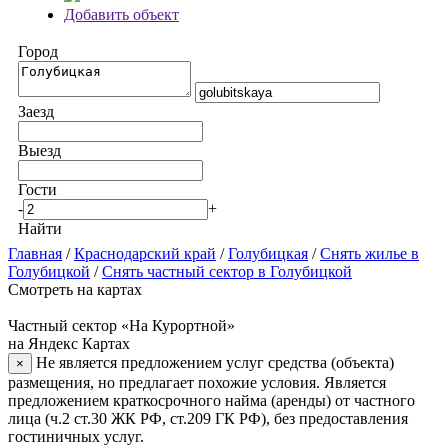
Добавить объект
Город
Заезд
Выезд
Гости
-
+
Найти
Главная
/
Краснодарский край
/
Голубицкая
/
Снять жилье в
Голубицкой
/
Снять частный сектор в Голубицкой
Смотреть на картах
Частный сектор «На Курортной»
на Яндекс Картах
Не является предложением услуг средства (объекта)
×
размещения, но предлагает похожие условия. Является
предложением краткосрочного найма (аренды) от частного
лица (ч.2 ст.30 ЖК РФ, ст.209 ГК РФ), без предоставления
гостиничных услуг.