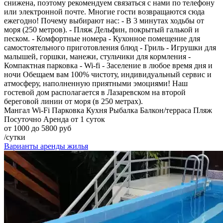
снижена, поэтому рекомендуем связаться с нами по телефону
или электронной почте. Многие гости возвращаются сюда
ежегодно! Почему выбирают нас: - В 3 минутах ходьбы от
моря (250 метров). - Пляж Дельфин, покрытый галькой и
песком. - Комфортные номера - Кухонное помещение для
самостоятельного приготовления блюд - Гриль - Игрушки для
малышей, горшки, манежи, стульчики для кормления -
Компактная парковка - Wi-fi - Заселение в любое время дня и
ночи Обещаем вам 100% чистоту, индивидуальный сервис и
атмосферу, наполненную приятными эмоциями! Наш
гостевой дом располагается в Лазаревском на второй
береговой линии от моря (в 250 метрах).
Мангал
Wi-Fi
Парковка
Кухня
Рыбалка
Балкон/терраса
Пляж
Посуточно
Аренда от 1 суток
от 1000 до 5800 руб
/сутки
Варианты аренды жилья