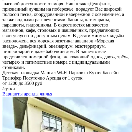
шаговой доступности от моря. Наш пляж «Дельфин»,
признанный лучшим на побережье, порадует Вас широкой
полосой песка, оборудованной набережной с освещением, а
также водными развлечениями: бананы, катамараны,
парашюты, гидроциклы. В окрестностях множество
магазинов, кафе, столовых и шашлычных, предлагающих
свои услуги по доступным ценам. В десяти минутах ходьбы
расположена вся морская экзотика: аквапарк «Морская
звезда», дельфинарий, океанариум, экзотеррариум,
пингвинарий и даже бабочкин дом. В нашем отеле
представлен номерной фонд, включающий одно-, двух-, трёх-,
четырёх- и пятиместные номера с индивидуальными
столиками.
Детская площадка
Мангал
Wi-Fi
Парковка
Кухня
Бассейн
Трансфер
Посуточно
Аренда от 1 суток
от 1200 до 3500 руб
/сутки
Варианты аренды жилья