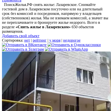
Применить
ПоискЖилья.РФ снять жилье: Лазаревское. Снимайте
гостевой дом в Лазаревском посуточно или на длительный
срок без комиссий и посредников, напрямую у владельцев
(собственников) жилья. Мы не взимаем комиссий, а значит вы
не переплачиваете и бронируете жилье недорого. Всего в
разделе
«Снять жилье в Лазаревском»
650 объектов
размещения
.
Добавить свой объект
Сортировка:
нет
|
рейтинг
|
у моря
|
недорогое