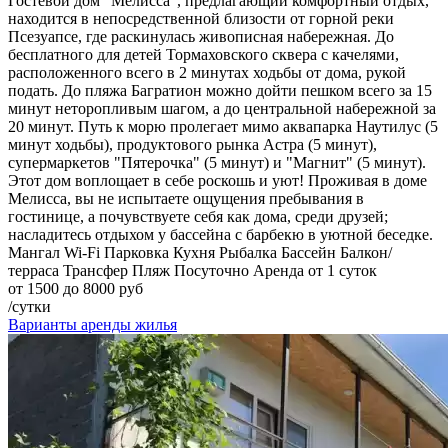
Гостевой дом "Мелисса", предлагающий комфортный отдых,
находится в непосредственной близости от горной реки
Псезуапсе, где раскинулась живописная набережная. До
бесплатного для детей Тормаховского сквера с качелями,
расположенного всего в 2 минутах ходьбы от дома, рукой
подать. До пляжа Багратион можно дойти пешком всего за 15
минут неторопливым шагом, а до центральной набережной за
20 минут. Путь к морю пролегает мимо аквапарка Наутилус (5
минут ходьбы), продуктового рынка Астра (5 минут),
супермаркетов "Пятерочка" (5 минут) и "Магнит" (5 минут).
Этот дом воплощает в себе роскошь и уют! Проживая в доме
Мелисса, вы не испытаете ощущения пребывания в
гостинице, а почувствуете себя как дома, среди друзей;
насладитесь отдыхом у бассейна с барбекю в уютной беседке.
Мангал
Wi-Fi
Парковка
Кухня
Рыбалка
Бассейн
Балкон/
терраса
Трансфер
Пляж
Посуточно
Аренда от 1 суток
от 1500 до 8000 руб
/сутки
Варианты аренды жилья