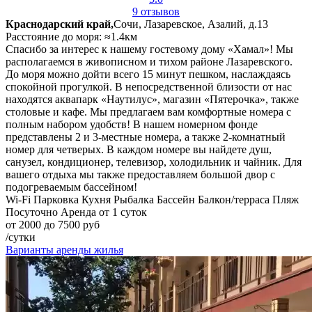
9 отзывов
Краснодарский край,
Сочи, Лазаревское, Азалий, д.13
Расстояние до моря: ≈1.4км
Спасибо за интерес к нашему гостевому дому «Хамал»! Мы
располагаемся в живописном и тихом районе Лазаревского.
До моря можно дойти всего 15 минут пешком, наслаждаясь
спокойной прогулкой. В непосредственной близости от нас
находятся аквапарк «Наутилус», магазин «Пятерочка», также
столовые и кафе. Мы предлагаем вам комфортные номера с
полным набором удобств! В нашем номерном фонде
представлены 2 и 3-местные номера, а также 2-комнатный
номер для четверых. В каждом номере вы найдете душ,
санузел, кондиционер, телевизор, холодильник и чайник. Для
вашего отдыха мы также предоставляем большой двор с
подогреваемым бассейном!
Wi-Fi
Парковка
Кухня
Рыбалка
Бассейн
Балкон/терраса
Пляж
Посуточно
Аренда от 1 суток
от 2000 до 7500 руб
/сутки
Варианты аренды жилья