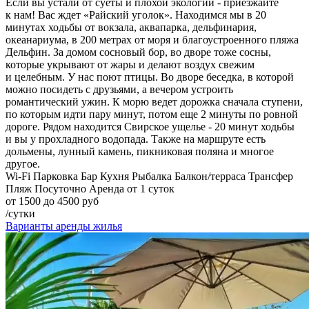
Если вы устали от суеты и плохой экологии - приезжайте
к нам! Вас ждет «Райский уголок». Находимся мы в 20
минутах ходьбы от вокзала, аквапарка, дельфинария,
океанариума, в 200 метрах от моря и благоустроенного пляжа
Дельфин. За домом сосновый бор, во дворе тоже сосны,
которые укрывают от жары и делают воздух свежим
и целебным. У нас поют птицы. Во дворе беседка, в которой
можно посидеть с друзьями, а вечером устроить
романтический ужин. К морю ведет дорожка сначала ступени,
по которым идти пару минут, потом еще 2 минуты по ровной
дороге. Рядом находится Свирское ущелье - 20 минут ходьбы
и вы у прохладного водопада. Также на маршруте есть
дольмены, лунный камень, пикниковая поляна и многое
другое.
Wi-Fi
Парковка
Бар
Кухня
Рыбалка
Балкон/терраса
Трансфер
Пляж
Посуточно
Аренда от 1 суток
от 1500 до 4500 руб
/сутки
Варианты аренды жилья