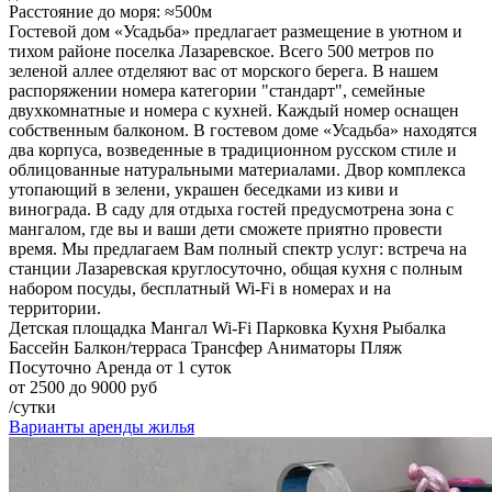
Расстояние до моря: ≈500м
Гостевой дом «Усадьба» предлагает размещение в уютном и
тихом районе поселка Лазаревское. Всего 500 метров по
зеленой аллее отделяют вас от морского берега. В нашем
распоряжении номера категории "стандарт", семейные
двухкомнатные и номера с кухней. Каждый номер оснащен
собственным балконом. В гостевом доме «Усадьба» находятся
два корпуса, возведенные в традиционном русском стиле и
облицованные натуральными материалами. Двор комплекса
утопающий в зелени, украшен беседками из киви и
винограда. В саду для отдыха гостей предусмотрена зона с
мангалом, где вы и ваши дети сможете приятно провести
время. Мы предлагаем Вам полный спектр услуг: встреча на
станции Лазаревская круглосуточно, общая кухня с полным
набором посуды, бесплатный Wi-Fi в номерах и на
территории.
Детская площадка
Мангал
Wi-Fi
Парковка
Кухня
Рыбалка
Бассейн
Балкон/терраса
Трансфер
Аниматоры
Пляж
Посуточно
Аренда от 1 суток
от 2500 до 9000 руб
/сутки
Варианты аренды жилья