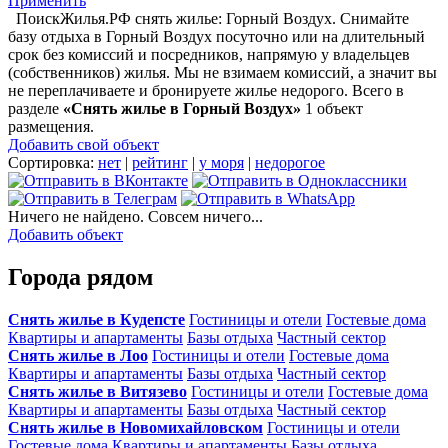
Применить
ПоискЖилья.РФ снять жилье: Горный Воздух. Снимайте
базу отдыха в Горный Воздух посуточно или на длительный
срок без комиссий и посредников, напрямую у владельцев
(собственников) жилья. Мы не взимаем комиссий, а значит вы
не переплачиваете и бронируете жилье недорого. Всего в
разделе
«Снять жилье в Горный Воздух»
1 объект
размещения
.
Добавить свой объект
Сортировка:
нет
|
рейтинг
|
у моря
|
недорогое
Ничего не найдено. Совсем ничего...
Добавить объект
Города рядом
Снять жилье в Кудепсте
Гостиницы и отели
Гостевые дома
Квартиры и апартаменты
Базы отдыха
Частный сектор
Снять жилье в Лоо
Гостиницы и отели
Гостевые дома
Квартиры и апартаменты
Базы отдыха
Частный сектор
Снять жилье в Витязево
Гостиницы и отели
Гостевые дома
Квартиры и апартаменты
Базы отдыха
Частный сектор
Снять жилье в Новомихайловском
Гостиницы и отели
Гостевые дома
Квартиры и апартаменты
Базы отдыха