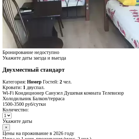
Бронирование недоступно
Укажите даты заезда и выезда
Двухместный стандарт
Категория:
Номер
Гостей:
2
чел.
Кровати:
1
двуспал.
Wi-Fi
Кондиционер
Санузел
Душевая комната
Телевизор
Холодильник
Балкон/терраса
1500-3500 руб
/сутки
Количество:
Укажите даты
×
Цены на проживание в 2026 году
Цены за 1 ночь проживания (макс. 2 чел.)