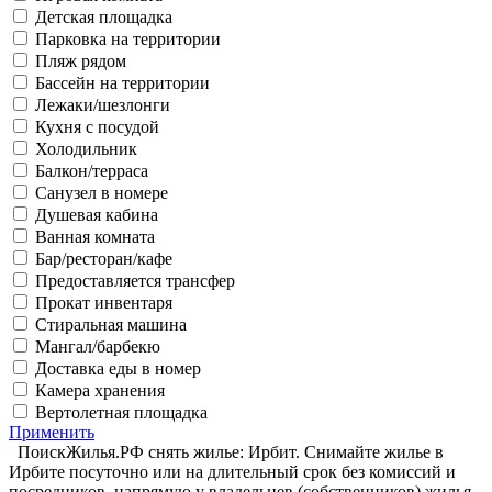
Детская площадка
Парковка на территории
Пляж рядом
Бассейн на территории
Лежаки/шезлонги
Кухня с посудой
Холодильник
Балкон/терраса
Санузел в номере
Душевая кабина
Ванная комната
Бар/ресторан/кафе
Предоставляется трансфер
Прокат инвентаря
Стиральная машина
Мангал/барбекю
Доставка еды в номер
Камера хранения
Вертолетная площадка
Применить
ПоискЖилья.РФ снять жилье: Ирбит. Снимайте жилье в
Ирбите посуточно или на длительный срок без комиссий и
посредников, напрямую у владельцев (собственников) жилья.