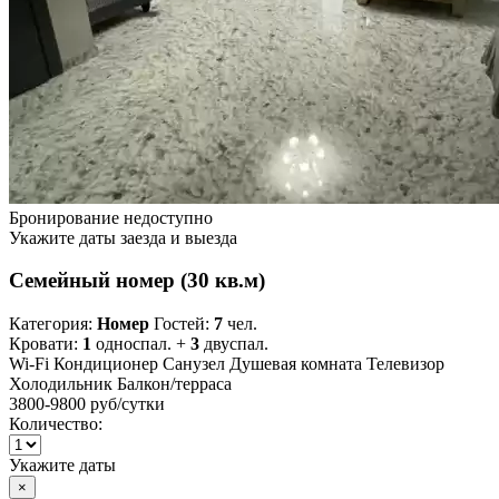
Бронирование недоступно
Укажите даты заезда и выезда
Семейный номер (30 кв.м)
Категория:
Номер
Гостей:
7
чел.
Кровати:
1
односпал. +
3
двуспал.
Wi-Fi
Кондиционер
Санузел
Душевая комната
Телевизор
Холодильник
Балкон/терраса
3800-9800 руб
/сутки
Количество:
Укажите даты
×