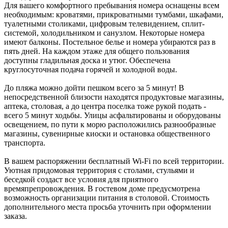
Для вашего комфортного пребывания номера оснащены всем
необходимым: кроватями, прикроватными тумбами, шкафами,
туалетными столиками, цифровым телевидением, сплит-
системой, холодильником и санузлом. Некоторые номера
имеют балконы. Постельное белье и номера убираются раз в
пять дней. На каждом этаже для общего пользования
доступны гладильная доска и утюг. Обеспечена
круглосуточная подача горячей и холодной воды.
До пляжа можно дойти пешком всего за 5 минут! В
непосредственной близости находятся продуктовые магазины,
аптека, столовая, а до центра поселка тоже рукой подать -
всего 5 минут ходьбы. Улицы асфальтированы и оборудованы
освещением, по пути к морю расположились разнообразные
магазины, сувенирные киоски и остановка общественного
транспорта.
В вашем распоряжении бесплатный Wi-Fi по всей территории.
Уютная придомовая территория с столами, стульями и
беседкой создаст все условия для приятного
времяпрепровождения. В гостевом доме предусмотрена
возможность организации питания в столовой. Стоимость
дополнительного места просьба уточнить при оформлении
заказа.