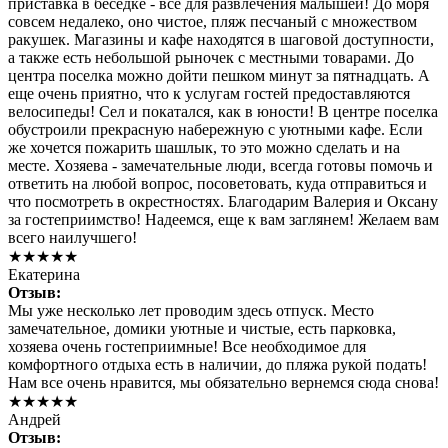
приставка в беседке - все для развлечения малышей! До моря
совсем недалеко, оно чистое, пляж песчаный с множеством
ракушек. Магазины и кафе находятся в шаговой доступности,
а также есть небольшой рыночек с местными товарами. До
центра поселка можно дойти пешком минут за пятнадцать. А
еще очень приятно, что к услугам гостей предоставляются
велосипеды! Сел и покатался, как в юности! В центре поселка
обустроили прекрасную набережную с уютными кафе. Если
же хочется пожарить шашлык, то это можно сделать и на
месте. Хозяева - замечательные люди, всегда готовы помочь и
ответить на любой вопрос, посоветовать, куда отправиться и
что посмотреть в окрестностях. Благодарим Валерия и Оксану
за гостеприимство! Надеемся, еще к вам заглянем! Желаем вам
всего наилучшего!
★★★★★
Екатерина
Отзыв:
Мы уже несколько лет проводим здесь отпуск. Место
замечательное, домики уютные и чистые, есть парковка,
хозяева очень гостеприимные! Все необходимое для
комфортного отдыха есть в наличии, до пляжа рукой подать!
Нам все очень нравится, мы обязательно вернемся сюда снова!
★★★★★
Андрей
Отзыв: