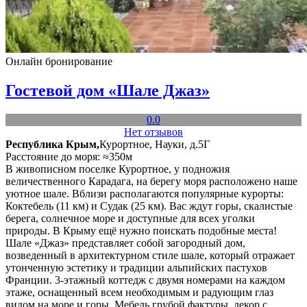
Онлайн бронирование
Гостевой дом «Шале Джаз»
0.0
Нет отзывов
Республика Крым,
Курортное, Науки, д.5Г
Расстояние до моря: ≈350м
В живописном поселке Курортное, у подножия
величественного Карадага, на берегу моря расположено наше
уютное шале. Вблизи располагаются популярные курорты:
Коктебель (11 км) и Судак (25 км). Вас ждут горы, скалистые
берега, солнечное море и доступные для всех уголки
природы. В Крыму ещё нужно поискать подобные места!
Шале «Джаз» представляет собой загородный дом,
возведенный в архитектурном стиле шале, который отражает
утонченную эстетику и традиции альпийских пастухов
Франции. 3-этажный коттедж с двумя номерами на каждом
этаже, оснащенный всем необходимым и радующим глаз
видом на море и горы. Мебель грубой фактуры, декор с