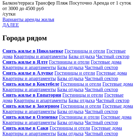
Балкон/терраса
Трансфер
Пляж
Посуточно
Аренда от 1 суток
от 3000 до 4500 руб
/сутки
Варианты аренды жилья
ДАЛЕЕ
Города рядом
Снять жилье в Николаевке
Гостиницы и отели
Гостевые
дома
Квартиры и апартаменты
Базы отдыха
Частный сектор
Снять жилье в Ялте
Гостиницы и отели
Гостевые дома
Квартиры и апартаменты
Базы отдыха
Частный сектор
Снять жилье в Алупке
Гостиницы и отели
Гостевые дома
Квартиры и апартаменты
Базы отдыха
Частный сектор
Снять жилье в Коктебеле
Гостиницы и отели
Гостевые дома
Квартиры и апартаменты
Базы отдыха
Частный сектор
Снять жилье в Евпатории
Гостиницы и отели
Гостевые
дома
Квартиры и апартаменты
Базы отдыха
Частный сектор
Снять жилье в Заозерном
Гостиницы и отели
Гостевые дома
Квартиры и апартаменты
Базы отдыха
Частный сектор
Снять жилье в Оленевке
Гостиницы и отели
Гостевые дома
Квартиры и апартаменты
Базы отдыха
Частный сектор
Снять жилье в Саки
Гостиницы и отели
Гостевые дома
Квартиры и апартаменты
Базы отдыха
Частный сектор