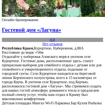
Онлайн бронирование
Гостевой дом «Лагуна»
0.0
Нет отзывов
Республика Крым,
Курортное, Набережная, д.88А
Расстояние до моря: ≈50м
Отдыхайте у побережья Азовского моря в уютном селе
Курортное. Гостевые дома, расположенные здесь, станут
прекрасным выбором для семейного отдыха с детьми или для
спокойного и умиротворенного отдыха, подальше от
городской суеты. Село Курортное находится на береговой
линии Керченского полуострова, всего в 15 километрах от
города Керчь. В уютном селе Курортное, под Керчью,
расположился гостевой дом «Лагуна». Мы стремимся создать
для наших гостей атмосферу домашнего тепла и предлагаем
полный спектр услуг, чтобы ваш отдых в Крыму был
максимально комфортным.
Детская площадка
Мангал
Wi-Fi
Парковка
Бар
Кухня
Рыбалка