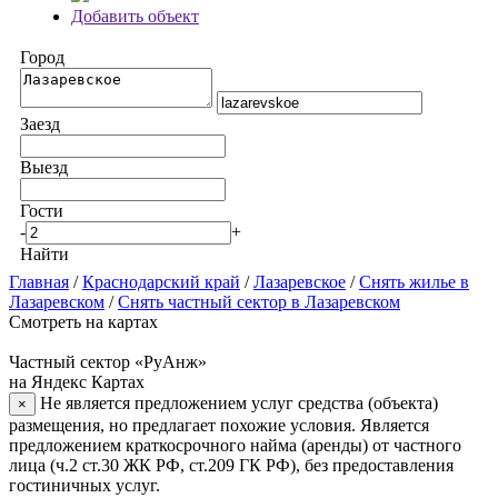
Добавить объект
Город
Заезд
Выезд
Гости
-
+
Найти
Главная
/
Краснодарский край
/
Лазаревское
/
Снять жилье в
Лазаревском
/
Снять частный сектор в Лазаревском
Смотреть на картах
Частный сектор «РуАнж»
на Яндекс Картах
Не является предложением услуг средства (объекта)
×
размещения, но предлагает похожие условия. Является
предложением краткосрочного найма (аренды) от частного
лица (ч.2 ст.30 ЖК РФ, ст.209 ГК РФ), без предоставления
гостиничных услуг.