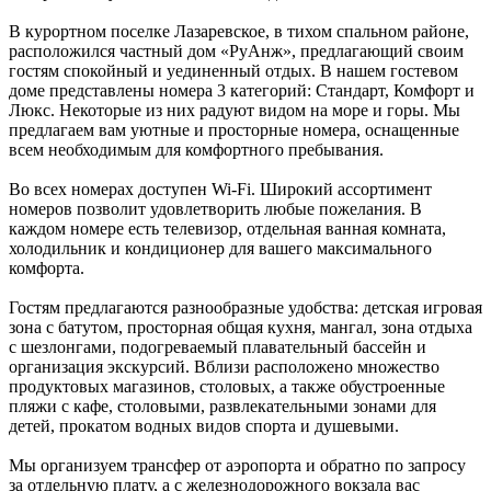
В курортном поселке Лазаревское, в тихом спальном районе,
расположился частный дом «РуАнж», предлагающий своим
гостям спокойный и уединенный отдых. В нашем гостевом
доме представлены номера 3 категорий: Стандарт, Комфорт и
Люкс. Некоторые из них радуют видом на море и горы. Мы
предлагаем вам уютные и просторные номера, оснащенные
всем необходимым для комфортного пребывания.
Во всех номерах доступен Wi-Fi. Широкий ассортимент
номеров позволит удовлетворить любые пожелания. В
каждом номере есть телевизор, отдельная ванная комната,
холодильник и кондиционер для вашего максимального
комфорта.
Гостям предлагаются разнообразные удобства: детская игровая
зона с батутом, просторная общая кухня, мангал, зона отдыха
с шезлонгами, подогреваемый плавательный бассейн и
организация экскурсий. Вблизи расположено множество
продуктовых магазинов, столовых, а также обустроенные
пляжи с кафе, столовыми, развлекательными зонами для
детей, прокатом водных видов спорта и душевыми.
Мы организуем трансфер от аэропорта и обратно по запросу
за отдельную плату, а с железнодорожного вокзала вас