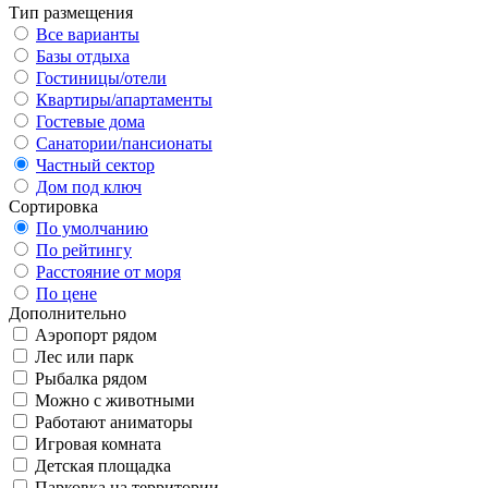
Тип размещения
Все варианты
Базы отдыха
Гостиницы/отели
Квартиры/апартаменты
Гостевые дома
Санатории/пансионаты
Частный сектор
Дом под ключ
Сортировка
По умолчанию
По рейтингу
Расстояние от моря
По цене
Дополнительно
Аэропорт рядом
Лес или парк
Рыбалка рядом
Можно с животными
Работают аниматоры
Игровая комната
Детская площадка
Парковка на территории