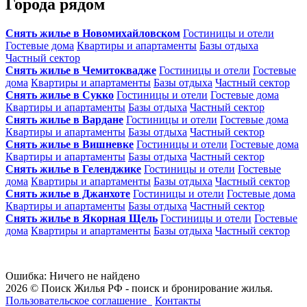
Города рядом
Снять жилье в Новомихайловском
Гостиницы и отели
Гостевые дома
Квартиры и апартаменты
Базы отдыха
Частный сектор
Снять жилье в Чемитоквадже
Гостиницы и отели
Гостевые
дома
Квартиры и апартаменты
Базы отдыха
Частный сектор
Снять жилье в Сукко
Гостиницы и отели
Гостевые дома
Квартиры и апартаменты
Базы отдыха
Частный сектор
Снять жилье в Вардане
Гостиницы и отели
Гостевые дома
Квартиры и апартаменты
Базы отдыха
Частный сектор
Снять жилье в Вишневке
Гостиницы и отели
Гостевые дома
Квартиры и апартаменты
Базы отдыха
Частный сектор
Снять жилье в Геленджике
Гостиницы и отели
Гостевые
дома
Квартиры и апартаменты
Базы отдыха
Частный сектор
Снять жилье в Джанхоте
Гостиницы и отели
Гостевые дома
Квартиры и апартаменты
Базы отдыха
Частный сектор
Снять жилье в Якорная Щель
Гостиницы и отели
Гостевые
дома
Квартиры и апартаменты
Базы отдыха
Частный сектор
Ошибка: Ничего не найдено
2026 © Поиск Жилья РФ - поиск и бронирование жилья.
Пользовательское соглашение
Контакты