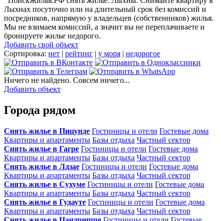
ПоискЖилья.РФ снять жилье: Лыхны. Снимайте квартиру в
Лыхнах посуточно или на длительный срок без комиссий и
посредников, напрямую у владельцев (собственников) жилья.
Мы не взимаем комиссий, а значит вы не переплачиваете и
бронируете жилье недорого.
Добавить свой объект
Сортировка:
нет
|
рейтинг
|
у моря
|
недорогое
Ничего не найдено. Совсем ничего...
Добавить объект
Города рядом
Снять жилье в Пицунде
Гостиницы и отели
Гостевые дома
Квартиры и апартаменты
Базы отдыха
Частный сектор
Снять жилье в Гагре
Гостиницы и отели
Гостевые дома
Квартиры и апартаменты
Базы отдыха
Частный сектор
Снять жилье в Лдзае
Гостиницы и отели
Гостевые дома
Квартиры и апартаменты
Базы отдыха
Частный сектор
Снять жилье в Сухуме
Гостиницы и отели
Гостевые дома
Квартиры и апартаменты
Базы отдыха
Частный сектор
Снять жилье в Гудауте
Гостиницы и отели
Гостевые дома
Квартиры и апартаменты
Базы отдыха
Частный сектор
Снять жилье в Цандрипше
Гостиницы и отели
Гостевые