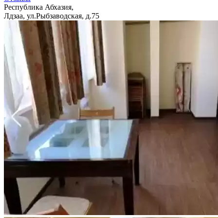
Республика Абхазия,
Лдзаа, ул.Рыбзаводская, д.75