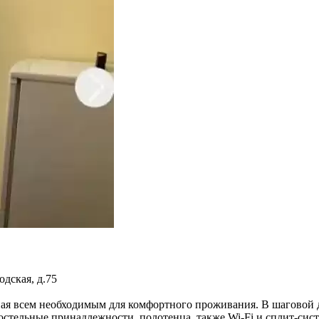
одская, д.75
ная всем необходимым для комфортного проживания. В шаговой 
постельные принадлежности, полотенца, также Wi-Fi и сплит-сист