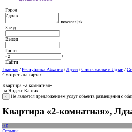
Город
Заезд
Выезд
Гости
-
+
Найти
Главная
/
Республика Абхазия
/
Лдзаа
/
Снять жилье в Лдзае
/
Сн
Смотреть на картах
Квартира «2-комнатная»
на Яндекс Картах
Не является предложением услуг объекта размещения с обя
×
Квартира «2-комнатная», Лдз
0.0
Отзывы