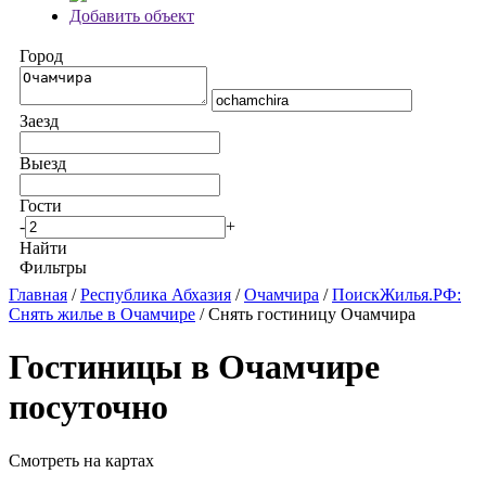
Добавить объект
Город
Заезд
Выезд
Гости
-
+
Найти
Фильтры
Главная
/
Республика Абхазия
/
Очамчира
/
ПоискЖилья.РФ:
Снять жилье в Очамчире
/ Снять гостиницу Очамчира
Гостиницы в Очамчире
посуточно
Смотреть на картах