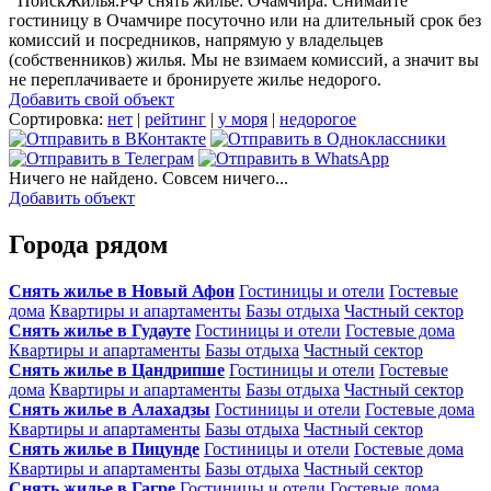
ПоискЖилья.РФ снять жилье: Очамчира. Снимайте
гостиницу в Очамчире посуточно или на длительный срок без
комиссий и посредников, напрямую у владельцев
(собственников) жилья. Мы не взимаем комиссий, а значит вы
не переплачиваете и бронируете жилье недорого.
Добавить свой объект
Сортировка:
нет
|
рейтинг
|
у моря
|
недорогое
Ничего не найдено. Совсем ничего...
Добавить объект
Города рядом
Снять жилье в Новый Афон
Гостиницы и отели
Гостевые
дома
Квартиры и апартаменты
Базы отдыха
Частный сектор
Снять жилье в Гудауте
Гостиницы и отели
Гостевые дома
Квартиры и апартаменты
Базы отдыха
Частный сектор
Снять жилье в Цандрипше
Гостиницы и отели
Гостевые
дома
Квартиры и апартаменты
Базы отдыха
Частный сектор
Снять жилье в Алахадзы
Гостиницы и отели
Гостевые дома
Квартиры и апартаменты
Базы отдыха
Частный сектор
Снять жилье в Пицунде
Гостиницы и отели
Гостевые дома
Квартиры и апартаменты
Базы отдыха
Частный сектор
Снять жилье в Гагре
Гостиницы и отели
Гостевые дома