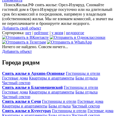
Применить
ПоискЖилья.РФ снять жилье: Орел-Изумруд. Снимайте
гостевой дом в Орел-Изумруде посуточно или на длительный
срок без комиссий и посредников, напрямую у владельцев
(собственников) жилья. Мы не взимаем комиссий, а значит вы
не переплачиваете и бронируете жилье недорого.
Добавить свой объект
Сортировка:
нет
|
рейтинг
|
у моря
|
недорогое
Ничего не найдено. Совсем ничего...
Добавить объект
Города рядом
Снять жилье в Архипо-Осиповке
Гостиницы и отели
Гостевые дома
Квартиры и апартаменты
Базы отдыха
Частный сектор
Снять жилье в Благовещенской
Гостиницы и отели
Гостевые дома
Квартиры и апартаменты
Базы отдыха
Частный сектор
Снять жилье в Сочи
Гостиницы и отели
Гостевые дома
Квартиры и апартаменты
Базы отдыха
Частный сектор
Снять жилье в Кучугурах
Гостиницы и отели
Гостевые дома
Квартиры и апартаменты
Базы отдыха
Частный сектор