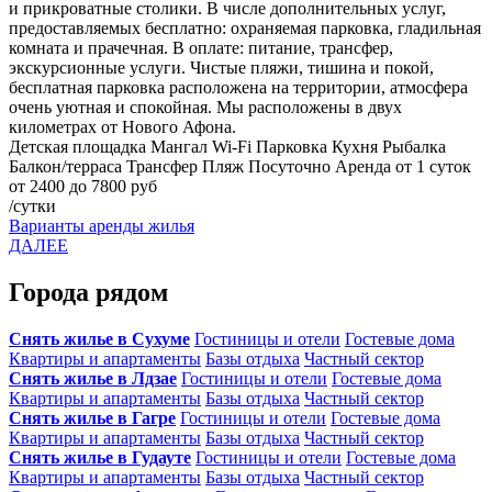
и прикроватные столики. В числе дополнительных услуг,
предоставляемых бесплатно: охраняемая парковка, гладильная
комната и прачечная. В оплате: питание, трансфер,
экскурсионные услуги. Чистые пляжи, тишина и покой,
бесплатная парковка расположена на территории, атмосфера
очень уютная и спокойная. Мы расположены в двух
километрах от Нового Афона.
Детская площадка
Мангал
Wi-Fi
Парковка
Кухня
Рыбалка
Балкон/терраса
Трансфер
Пляж
Посуточно
Аренда от 1 суток
от 2400 до 7800 руб
/сутки
Варианты аренды жилья
ДАЛЕЕ
Города рядом
Снять жилье в Сухуме
Гостиницы и отели
Гостевые дома
Квартиры и апартаменты
Базы отдыха
Частный сектор
Снять жилье в Лдзае
Гостиницы и отели
Гостевые дома
Квартиры и апартаменты
Базы отдыха
Частный сектор
Снять жилье в Гагре
Гостиницы и отели
Гостевые дома
Квартиры и апартаменты
Базы отдыха
Частный сектор
Снять жилье в Гудауте
Гостиницы и отели
Гостевые дома
Квартиры и апартаменты
Базы отдыха
Частный сектор