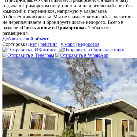
ПоискЖилья.РФ снять жилье: Приморское. Снимайте базу
отдыха в Приморском посуточно или на длительный срок без
комиссий и посредников, напрямую у владельцев
(собственников) жилья. Мы не взимаем комиссий, а значит вы
не переплачиваете и бронируете жилье недорого. Всего в
разделе
«Снять жилье в Приморском»
7 объектов
размещения
.
Добавить свой объект
Сортировка:
нет
|
рейтинг
|
у моря
|
недорогое