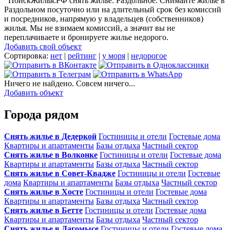
ПоискЖилья.РФ снять жилье: Раздольное. Снимайте жилье в
Раздольном посуточно или на длительный срок без комиссий
и посредников, напрямую у владельцев (собственников)
жилья. Мы не взимаем комиссий, а значит вы не
переплачиваете и бронируете жилье недорого.
Добавить свой объект
Сортировка:
нет
|
рейтинг
|
у моря
|
недорогое
Ничего не найдено. Совсем ничего...
Добавить объект
Города рядом
Снять жилье в Дедеркой
Гостиницы и отели
Гостевые дома
Квартиры и апартаменты
Базы отдыха
Частный сектор
Снять жилье в Волконке
Гостиницы и отели
Гостевые дома
Квартиры и апартаменты
Базы отдыха
Частный сектор
Снять жилье в Совет-Квадже
Гостиницы и отели
Гостевые
дома
Квартиры и апартаменты
Базы отдыха
Частный сектор
Снять жилье в Хосте
Гостиницы и отели
Гостевые дома
Квартиры и апартаменты
Базы отдыха
Частный сектор
Снять жилье в Бетте
Гостиницы и отели
Гостевые дома
Квартиры и апартаменты
Базы отдыха
Частный сектор
Снять жилье в Дагомысе
Гостиницы и отели
Гостевые дома