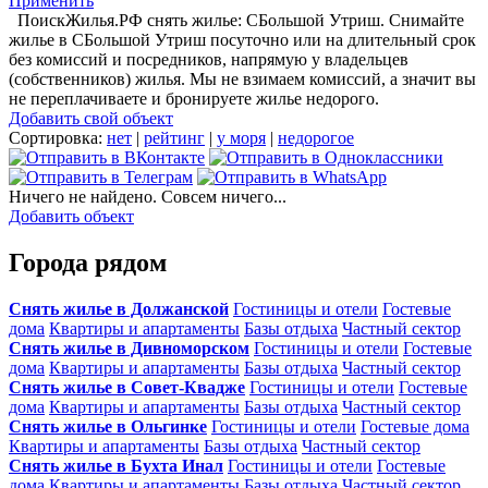
Применить
ПоискЖилья.РФ снять жилье: СБольшой Утриш. Снимайте
жилье в СБольшой Утриш посуточно или на длительный срок
без комиссий и посредников, напрямую у владельцев
(собственников) жилья. Мы не взимаем комиссий, а значит вы
не переплачиваете и бронируете жилье недорого.
Добавить свой объект
Сортировка:
нет
|
рейтинг
|
у моря
|
недорогое
Ничего не найдено. Совсем ничего...
Добавить объект
Города рядом
Снять жилье в Должанской
Гостиницы и отели
Гостевые
дома
Квартиры и апартаменты
Базы отдыха
Частный сектор
Снять жилье в Дивноморском
Гостиницы и отели
Гостевые
дома
Квартиры и апартаменты
Базы отдыха
Частный сектор
Снять жилье в Совет-Квадже
Гостиницы и отели
Гостевые
дома
Квартиры и апартаменты
Базы отдыха
Частный сектор
Снять жилье в Ольгинке
Гостиницы и отели
Гостевые дома
Квартиры и апартаменты
Базы отдыха
Частный сектор
Снять жилье в Бухта Инал
Гостиницы и отели
Гостевые
дома
Квартиры и апартаменты
Базы отдыха
Частный сектор