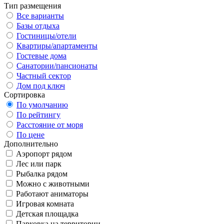
Тип размещения
Все варианты
Базы отдыха
Гостиницы/отели
Квартиры/апартаменты
Гостевые дома
Санатории/пансионаты
Частный сектор
Дом под ключ
Сортировка
По умолчанию
По рейтингу
Расстояние от моря
По цене
Дополнительно
Аэропорт рядом
Лес или парк
Рыбалка рядом
Можно с животными
Работают аниматоры
Игровая комната
Детская площадка
Парковка на территории