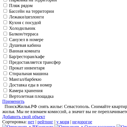
Пляж рядом
Бассейн на территории
Лежаки/шезлонги
Кухня с посудой
Холодильник
Балкон/терраса
Санузел в номере
Душевая кабина
Ванная комната
Бар/ресторан/кафе
Предоставляется трансфер
Прокат инвентаря
Стиральная машина
Мангал/барбекю
Доставка еды в номер
Камера хранения
Вертолетная площадка
Применить
ПоискЖилья.РФ снять жилье: Севастополь. Снимайте квартиру 
жилья. Мы не взимаем комиссий, а значит вы не переплачивает
Добавить свой объект
Сортировка:
нет
|
рейтинг
|
у моря
|
недорогое