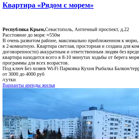
Квартира «Рядом с морем»
Республика Крым,
Севастополь, Античный проспект, д.22
Расстояние до моря: ≈550м
В очень развитом районе, максимально приближенном к морю, 
в 2-комнатную. Квартира светлая, просторная и создана для к
договоренности) аккуратным и ответственным людям без вред
квартира находится всего в 8-10 минутах ходьбы от берега мо
программы для всех возрастов.
Под ключ
Без хозяев
Wi-Fi
Парковка
Кухня
Рыбалка
Балкон/тер
от 3000 до 4000 руб
/сутки
Варианты аренды жилья