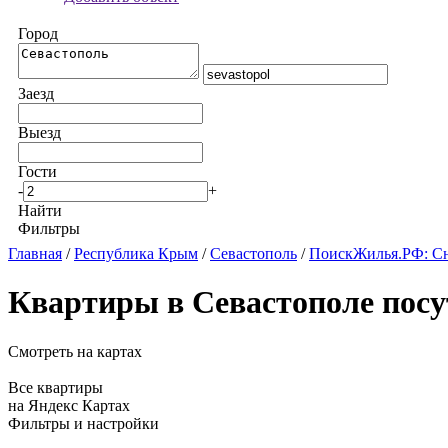
Город
Заезд
Выезд
Гости
-
+
Найти
Фильтры
Главная
/
Республика Крым
/
Севастополь
/
ПоискЖилья.РФ: Сн
Квартиры в Севастополе посу
Смотреть на картах
Все квартиры
на Яндекс Картах
Фильтры и настройки