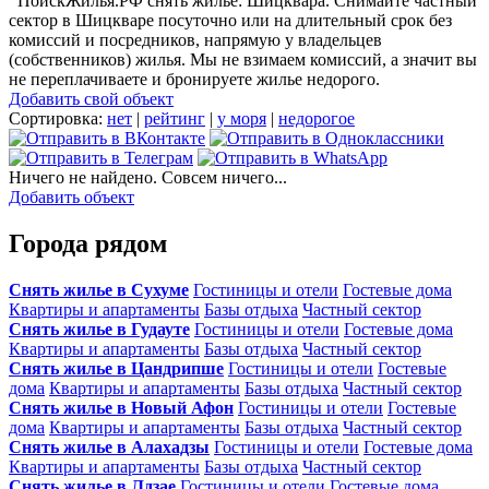
ПоискЖилья.РФ снять жилье: Шицквара. Снимайте частный
сектор в Шицкваре посуточно или на длительный срок без
комиссий и посредников, напрямую у владельцев
(собственников) жилья. Мы не взимаем комиссий, а значит вы
не переплачиваете и бронируете жилье недорого.
Добавить свой объект
Сортировка:
нет
|
рейтинг
|
у моря
|
недорогое
Ничего не найдено. Совсем ничего...
Добавить объект
Города рядом
Снять жилье в Сухуме
Гостиницы и отели
Гостевые дома
Квартиры и апартаменты
Базы отдыха
Частный сектор
Снять жилье в Гудауте
Гостиницы и отели
Гостевые дома
Квартиры и апартаменты
Базы отдыха
Частный сектор
Снять жилье в Цандрипше
Гостиницы и отели
Гостевые
дома
Квартиры и апартаменты
Базы отдыха
Частный сектор
Снять жилье в Новый Афон
Гостиницы и отели
Гостевые
дома
Квартиры и апартаменты
Базы отдыха
Частный сектор
Снять жилье в Алахадзы
Гостиницы и отели
Гостевые дома
Квартиры и апартаменты
Базы отдыха
Частный сектор
Снять жилье в Лдзае
Гостиницы и отели
Гостевые дома