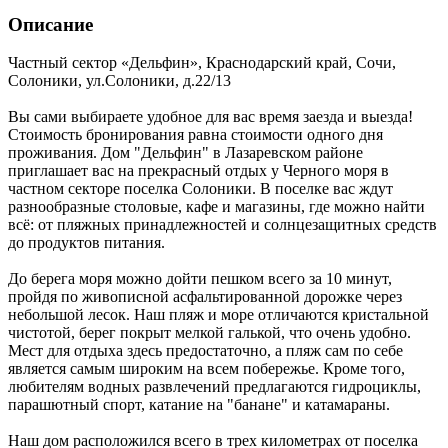
Описание
Частный сектор «Дельфин»,
Краснодарский край
,
Сочи,
Солоники
,
ул.Солоники, д.22/13
Вы сами выбираете удобное для вас время заезда и выезда!
Стоимость бронирования равна стоимости одного дня
проживания. Дом "Дельфин" в Лазаревском районе
приглашает вас на прекрасный отдых у Черного моря в
частном секторе поселка Солоники. В поселке вас ждут
разнообразные столовые, кафе и магазины, где можно найти
всё: от пляжных принадлежностей и солнцезащитных средств
до продуктов питания.
До берега моря можно дойти пешком всего за 10 минут,
пройдя по живописной асфальтированной дорожке через
небольшой лесок. Наш пляж и море отличаются кристальной
чистотой, берег покрыт мелкой галькой, что очень удобно.
Мест для отдыха здесь предостаточно, а пляж сам по себе
является самым широким на всем побережье. Кроме того,
любителям водных развлечений предлагаются гидроциклы,
парашютный спорт, катание на "банане" и катамараны.
Наш дом расположился всего в трех километрах от поселка