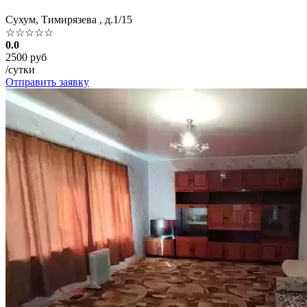
Сухум, Тимирязева , д.1/15
☆☆☆☆☆
0.0
2500 руб
/сутки
Отправить заявку