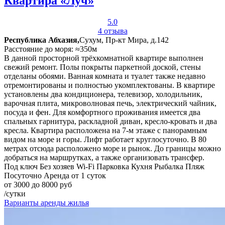
Квартира «Луч»
5.0
4 отзыва
Республика Абхазия,
Сухум, Пр-кт Мира, д.142
Расстояние до моря: ≈350м
В данной просторной трёхкомнатной квартире выполнен
свежий ремонт. Полы покрыты паркетной доской, стены
отделаны обоями. Ванная комната и туалет также недавно
отремонтированы и полностью укомплектованы. В квартире
установлены два кондиционера, телевизор, холодильник,
варочная плита, микроволновая печь, электрический чайник,
посуда и фен. Для комфортного проживания имеется два
спальных гарнитура, раскладной диван, кресло-кровать и два
кресла. Квартира расположена на 7-м этаже с панорамным
видом на море и горы. Лифт работает круглосуточно. В 80
метрах отсюда расположено море и рынок. До границы можно
добраться на маршрутках, а также организовать трансфер.
Под ключ
Без хозяев
Wi-Fi
Парковка
Кухня
Рыбалка
Пляж
Посуточно
Аренда от 1 суток
от 3000 до 8000 руб
/сутки
Варианты аренды жилья