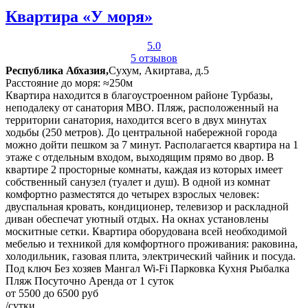
Квартира «У моря»
5.0
5 отзывов
Республика Абхазия,
Сухум, Акиртава, д.5
Расстояние до моря: ≈250м
Квартира находится в благоустроенном районе Турбазы,
неподалеку от санатория МВО. Пляж, расположенный на
территории санатория, находится всего в двух минутах
ходьбы (250 метров). До центральной набережной города
можно дойти пешком за 7 минут. Располагается квартира на 1
этаже с отдельным входом, выходящим прямо во двор. В
квартире 2 просторные комнаты, каждая из которых имеет
собственный санузел (туалет и душ). В одной из комнат
комфортно разместятся до четырех взрослых человек:
двуспальная кровать, кондиционер, телевизор и раскладной
диван обеспечат уютный отдых. На окнах установлены
москитные сетки. Квартира оборудована всей необходимой
мебелью и техникой для комфортного проживания: раковина,
холодильник, газовая плита, электрический чайник и посуда.
Под ключ
Без хозяев
Мангал
Wi-Fi
Парковка
Кухня
Рыбалка
Пляж
Посуточно
Аренда от 1 суток
от 5500 до 6500 руб
/сутки