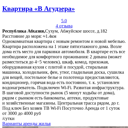
Квартира «В Агудзера»
5.0
4 отзыва
Республика Абхазия,
Сухум, Абжуйское шоссе, д.182
Расстояние до моря: ≈1.4км
Однокомнатная квартира с новым ремонтом и новой мебелью.
Квартира расположена на 1 этаже пятиэтажного дома. Возле
дома есть место для парковки автомобиля. В квартире есть все
необходимое для комфортного проживания: 2 дивана (может
разместиться до 4−5 человек), шкаф, комод, прихожая,
оборудованная кухня с плитой и посудой, стиральная
машинка, холодильник, фен, утюг, гладильная доска, сушилка
для вещей, постельное белье и полотенца предоставляются,
кондиционер, горячая вода есть постоянно, т. к. установлен
водонагреватель. Подключен Wi-Fi. Развитая инфраструктура.
В шаговой доступности рынок (5 минут ходьбы от дома),
рядом с рынком есть банкоматы, аптеки, продуктовые
и хозяйственные магазины. Центральная трасса рядом, до г.
Под ключ
Без хозяев
ТВ
Wi-Fi
Посуточно
Аренда от 1 суток
от 3000 до 4000 руб
/сутки
Варианты аренды жилья