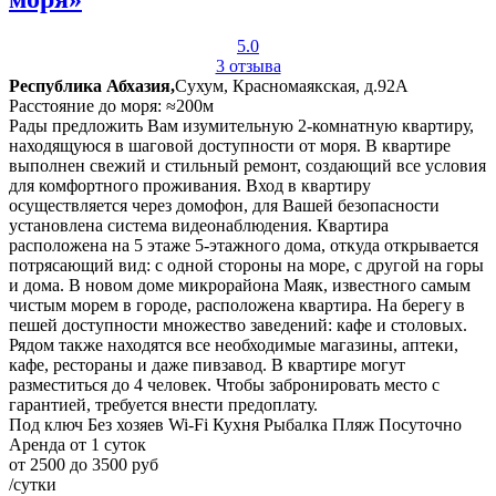
5.0
3 отзыва
Республика Абхазия,
Сухум, Красномаякская, д.92А
Расстояние до моря: ≈200м
Рады предложить Вам изумительную 2-комнатную квартиру,
находящуюся в шаговой доступности от моря. В квартире
выполнен свежий и стильный ремонт, создающий все условия
для комфортного проживания. Вход в квартиру
осуществляется через домофон, для Вашей безопасности
установлена система видеонаблюдения. Квартира
расположена на 5 этаже 5-этажного дома, откуда открывается
потрясающий вид: с одной стороны на море, с другой на горы
и дома. В новом доме микрорайона Маяк, известного самым
чистым морем в городе, расположена квартира. На берегу в
пешей доступности множество заведений: кафе и столовых.
Рядом также находятся все необходимые магазины, аптеки,
кафе, рестораны и даже пивзавод. В квартире могут
разместиться до 4 человек. Чтобы забронировать место с
гарантией, требуется внести предоплату.
Под ключ
Без хозяев
Wi-Fi
Кухня
Рыбалка
Пляж
Посуточно
Аренда от 1 суток
от 2500 до 3500 руб
/сутки