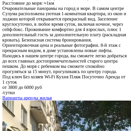
Расстояние до моря: ≈1км
Очаровательные панорамы на город и море. В самом центре
Сухума расположена уютная 1-комнатная квартира, из окон и
лоджии которой открывается прекрасный вид. Заселение
круглосуточно, в любое время суток, включая ночное, через
сейф-бокс. Проживание комфортно для 4 взрослых, плюс 1
дополнительный гость за дополнительную плату (раскладная
кровать). Безопасная система бронирования.
Ориентировочная цена и реальные фотографии. 8-й этаж с
прекрасным видом, в доме установлены новые лифты.
Находясь в нашем центре города, вы сможете легко добраться
до всех главных достопримечательностей старого центра
пешком. До моря с ребенком вы сможете спокойно
прогуляться за 15 минут, прогуливаясь по центру города.
Под ключ
Без хозяев
Wi-Fi
Кухня
Пляж
Посуточно
Аренда от
1 суток
от 3800 до 6000 руб
/сутки
Варианты аренды жилья