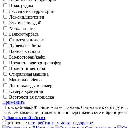
Пляж рядом
Бассейн на территории
Лежаки/шезлонги
Кухня с посудой
Холодильник
Балкон/терраса
Санузел в номере
Душевая кабина
Ванная комната
Бар/ресторан/кафе
Предоставляется трансфер
Прокат инвентаря
Стиральная машина
Мангал/барбекю
Доставка еды в номер
Камера хранения
Вертолетная площадка
Применить
ПоискЖилья.РФ снять жилье: Тамань. Снимайте квартиру в Та
взимаем комиссий, а значит вы не переплачиваете и бронируете
Добавить свой объект
Сортировка:
нет
|
рейтинг
|
у моря
|
недорогое