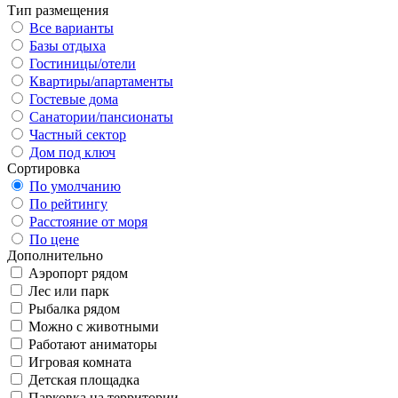
Тип размещения
Все варианты
Базы отдыха
Гостиницы/отели
Квартиры/апартаменты
Гостевые дома
Санатории/пансионаты
Частный сектор
Дом под ключ
Сортировка
По умолчанию
По рейтингу
Расстояние от моря
По цене
Дополнительно
Аэропорт рядом
Лес или парк
Рыбалка рядом
Можно с животными
Работают аниматоры
Игровая комната
Детская площадка
Парковка на территории