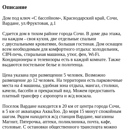
Описание
Дом под ключ «С бассейном»,
Краснодарский край
,
Сочи,
Вардане
,
ул.Фруктовая, д.1
Сдается дом в тихом районе города Сочи. В доме два этажа,
на каждом - своя кухня, две отдельные спальни
с двуспальными кроватями, большая гостиная. Дом оснащен
всем необходимым для комфортного отдыха: холодильник,
СВЧ-печь, стиральная машинка, утюг, фен, Wi-Fi.
Кондиционеры и телевизоры есть в каждой комнате. Также
выдаются постельное белье и полотенца.
Цена указана при размещении 5 человек. Возможно
размещение до 12 человек. На территории есть парковочные
места на 4 машины, удобная зона отдыха, мангал, столики,
качели, бассейн и прекрасный вид. Можем предоставить
платный трансфер с аэропорта и ж/д вокзала.
Поселок Вардане находится в 20 км от центра города Сочи,
в 5 км от аквапарка АкваЛоо. До моря 15 минут спокойным
шагом. Рядом находится ж/д станция Вардане, магазины
Магнит, Пятерочка, аптеки, поликлиника, почта, кафе,
столовые. С остановки общественного транспорта можно