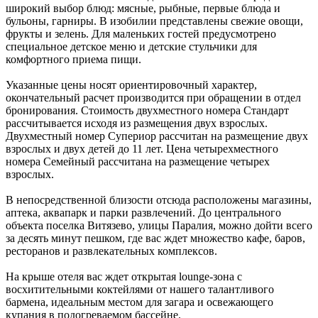
широкий выбор блюд: мясные, рыбные, первые блюда и
бульоны, гарниры. В изобилии представлены свежие овощи,
фрукты и зелень. Для маленьких гостей предусмотрено
специальное детское меню и детские стульчики для
комфортного приема пищи.
Указанные цены носят ориентировочный характер,
окончательный расчет производится при обращении в отдел
бронирования. Стоимость двухместного номера Стандарт
рассчитывается исходя из размещения двух взрослых.
Двухместный номер Супериор рассчитан на размещение двух
взрослых и двух детей до 11 лет. Цена четырехместного
номера Семейный рассчитана на размещение четырех
взрослых.
В непосредственной близости отсюда расположены магазины,
аптека, аквапарк и парки развлечений. До центрального
объекта поселка Витязево, улицы Паралия, можно дойти всего
за десять минут пешком, где вас ждет множество кафе, баров,
ресторанов и развлекательных комплексов.
На крыше отеля вас ждет открытая lounge-зона с
восхитительными коктейлями от нашего талантливого
бармена, идеальным местом для загара и освежающего
купания в подогреваемом бассейне.