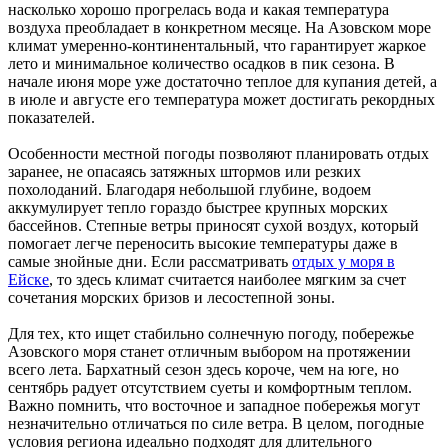
насколько хорошо прогрелась вода и какая температура
воздуха преобладает в конкретном месяце. На Азовском море
климат умеренно-континентальный, что гарантирует жаркое
лето и минимальное количество осадков в пик сезона. В
начале июня море уже достаточно теплое для купания детей, а
в июле и августе его температура может достигать рекордных
показателей.
Особенности местной погоды позволяют планировать отдых
заранее, не опасаясь затяжных штормов или резких
похолоданий. Благодаря небольшой глубине, водоем
аккумулирует тепло гораздо быстрее крупных морских
бассейнов. Степные ветры приносят сухой воздух, который
помогает легче переносить высокие температуры даже в
самые знойные дни. Если рассматривать
отдых у моря в
Ейске
, то здесь климат считается наиболее мягким за счет
сочетания морских бризов и лесостепной зоны.
Для тех, кто ищет стабильно солнечную погоду, побережье
Азовского моря станет отличным выбором на протяжении
всего лета. Бархатный сезон здесь короче, чем на юге, но
сентябрь радует отсутствием суеты и комфортным теплом.
Важно помнить, что восточное и западное побережья могут
незначительно отличаться по силе ветра. В целом, погодные
условия региона идеально подходят для длительного