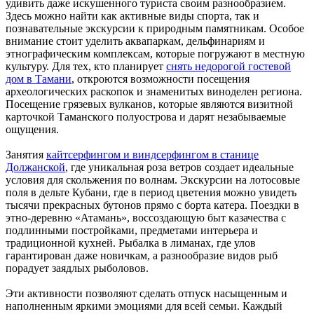
удивить даже искушенного туриста своим разнообразием.
Здесь можно найти как активные виды спорта, так и
познавательные экскурсии к природным памятникам. Особое
внимание стоит уделить аквапаркам, дельфинариям и
этнографическим комплексам, которые погружают в местную
культуру. Для тех, кто планирует
снять недорогой гостевой
дом в Тамани
, откроются возможности посещения
археологических раскопок и знаменитых виноделен региона.
Посещение грязевых вулканов, которые являются визитной
карточкой Таманского полуострова и дарят незабываемые
ощущения.
Занятия
кайтсерфингом и виндсерфингом в станице
Должанской
, где уникальная роза ветров создает идеальные
условия для скольжения по волнам. Экскурсии на лотосовые
поля в дельте Кубани, где в период цветения можно увидеть
тысячи прекрасных бутонов прямо с борта катера. Поездки в
этно-деревню «Атамань», воссоздающую быт казачества с
подлинными постройками, предметами интерьера и
традиционной кухней. Рыбалка в лиманах, где улов
гарантирован даже новичкам, а разнообразие видов рыб
порадует заядлых рыболовов.
Эти активности позволяют сделать отпуск насыщенным и
наполненным яркими эмоциями для всей семьи. Каждый