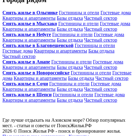
Снять жилье в Ольгинке
Гостиницы и отели
Гостевые дома
Квартиры и апартаменты
Базы отдыха
Частный сектор
Снять жилье в Мысхако
Гостиницы и отели
Гостевые дома
Квартиры и апартаменты
Базы отдыха
Частный сектор
Снять жилье в Небуге
Гостиницы и отели
Гостевые дома
Квартиры и апартаменты
Базы отдыха
Частный сектор
Снять жилье в Благовещенской
Гостиницы и отели
Гостевые дома
Квартиры и апартаменты
Базы отдыха
Частный сектор
Снять жилье в Анапе
Гостиницы и отели
Гостевые дома
Квартиры и апартаменты
Базы отдыха
Частный сектор
Снять жилье в Новороссийске
Гостиницы и отели
Гостевые
дома
Квартиры и апартаменты
Базы отдыха
Частный сектор
Снять жилье в Сочи
Гостиницы и отели
Гостевые дома
Квартиры и апартаменты
Базы отдыха
Частный сектор
Снять жилье в Шепси
Гостиницы и отели
Гостевые дома
Квартиры и апартаменты
Базы отдыха
Частный сектор
Где лучше отдыхать на Азовском море? Обзор популярных
мест. - статьи и советы от ПоискЖилья.РФ
2026 © Поиск Жилья РФ - поиск и бронирование жилья.