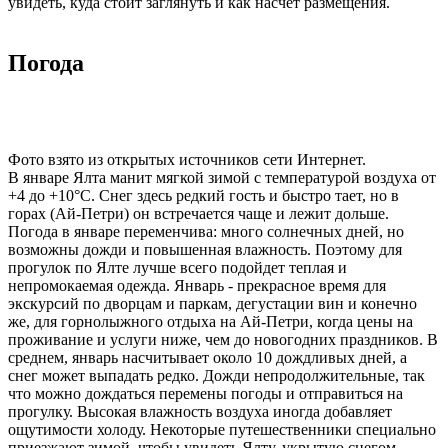
увидеть, куда стоит заглянуть и как насчет размещения.
Погода
Фото взято из открытых источников сети Интернет.
В январе Ялта манит мягкой зимой с температурой воздуха от
+4 до +10°C. Снег здесь редкий гость и быстро тает, но в
горах (Ай-Петри) он встречается чаще и лежит дольше.
Погода в январе переменчива: много солнечных дней, но
возможны дожди и повышенная влажность. Поэтому для
прогулок по Ялте лучше всего подойдет теплая и
непромокаемая одежда. Январь - прекрасное время для
экскурсий по дворцам и паркам, дегустации вин и конечно
же, для горнолыжного отдыха на Ай-Петри, когда цены на
проживание и услуги ниже, чем до новогодних праздников. В
среднем, январь насчитывает около 10 дождливых дней, а
снег может выпадать редко. Дожди непродолжительные, так
что можно дождаться перемены погоды и отправиться на
прогулку. Высокая влажность воздуха иногда добавляет
ощутимости холоду. Некоторые путешественники специально
приезжают зимой, чтобы увидеть Ялту, укрытую снегом.