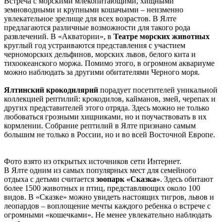
Встреча с морскими млекопитающими, хищными
земноводными и крупными кошачьими – неизменно
увлекательное зрелище для всех возрастов. В Ялте
предлагаются различные возможности для такого рода
развлечений. В «Акватории», в
Театре морских животных
круглый год устраиваются представления с участием
черноморских дельфинов, морских львов, белого кита и
тихоокеанского моржа. Помимо этого, в огромном аквариуме
можно наблюдать за другими обитателями Черного моря.
Ялтинский крокодилярий
порадует посетителей уникальной
коллекцией рептилий: крокодилов, кайманов, змей, черепах и
других представителей этого отряда. Здесь можно не только
любоваться грозными хищниками, но и поучаствовать в их
кормлении. Собрание рептилий в Ялте признано самым
большим не только в России, но и во всей Восточной Европе.
Фото взято из открытых источников сети Интернет.
В Ялте одним из самых популярных мест для семейного
отдыха с детьми считается
зоопарк «Сказка»
. Здесь обитают
более 1500 животных и птиц, представляющих около 100
видов. В «Сказке» можно увидеть настоящих тигров, львов и
леопардов – воплощение мечты каждого ребенка о встрече с
огромными «кошечками». Не менее увлекательно наблюдать