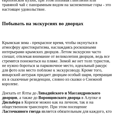
европейской кухни, при этом попивая глинтвейн или
травяной чай с панорамным видом на заснеженные горы - это
настоящее удовольствие.
Побывать на экскурсиях во дворцах
Крымская зима - прекрасное время, чтобы окунуться в
атмосферу аристократизма, наслаждаясь роскошными
интерьерами крымских дворцов. Летом экскурсии часто
спешат, отвлекая внимание от великолепия дворцов, ведь все
стремятся понежиться на пляже. Зимой же нет толп туристов,
не нужно бороться за парковочное место, идеальный ракурс
для фото или место поближе к экскурсоводу. Кроме того,
январский антураж придает дворцам особый шарм, превращая
их в сказочные резиденции, словно из сказки о Снежной
королеве.
Доехать от Ялты до
Ливадийского и Массандровского
дворцов
, а также до
Воронцовского дворца
в Алупке и
Дюльбера
в Кореизе можно как на личном, так и на
общественном транспорте. При этом посещение
Ласточкиного гнезда
является обязательным для каждого, кто