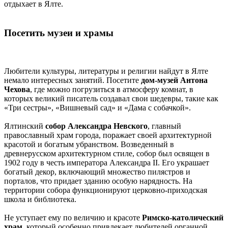
отдыхает в Ялте.
Посетить музеи и храмы
Любители культуры, литературы и религии найдут в Ялте
немало интересных занятий. Посетите
дом-музей Антона
Чехова
, где можно погрузиться в атмосферу комнат, в
которых великий писатель создавал свои шедевры, такие как
«Три сестры», «Вишневый сад» и «Дама с собачкой».
Ялтинский
собор Александра Невского
, главный
православный храм города, поражает своей архитектурной
красотой и богатым убранством. Возведенный в
древнерусском архитектурном стиле, собор был освящен в
1902 году в честь императора Александра II. Его украшает
богатый декор, включающий множество пилястров и
порталов, что придает зданию особую нарядность. На
территории собора функционируют церковно-приходская
школа и библиотека.
Не уступает ему по величию и красоте
Римско-католический
храм
, который особенно привлекает любителей органной