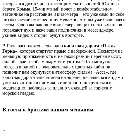
которая входит в число достопримечательностей Южного
берега Крыма. 15-минутный полет в комфортабельном
вагончике на расстояние 3 километра – это уже само по себе
незабываемое путешествие. Неважно, что вы уже были здесь
летом. Завораживающие виды сверкающих снежных пиков
поражают дух и даже ваши подписчики в мессенджере,
увидев видео в сторис, будут в восторге.
В Ялте расположена еще одна
канатная дорога «Ялта-
Горка»
, которая стартует прямо с набережной. Несмотря на
меньшую протяженность и не такой резкий перепад высот,
она обладает особым шармом и уютом. 20-ти минутная
поездка в одной из очаровательных цветных кабинок
позволит вам окунуться в атмосферу фильма «Асса», где
канатная дорога запечатлена на экране, насладиться видами
уютных ялтинских домиков или просто погрузиться в
медитацию, наблюдая за плавно уходящей за горизонт
морской гладью.
В гости к братьям нашим меньшим