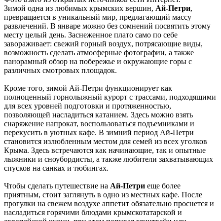
Зимой одна из любимых крымских вершин,
Ай-Петри
,
превращается в уникальный мир, предлагающий массу
развлечений. В январе можно без сомнений посвятить этому
месту целый день. Заснеженное плато само по себе
завораживает: свежий горный воздух, потрясающие виды,
возможность сделать атмосферные фотографии, а также
панорамный обзор на побережье и окружающие горы с
различных смотровых площадок.
Кроме того, зимой Ай-Петри функционирует как
полноценный горнолыжный курорт с трассами, подходящими
для всех уровней подготовки и протяженностью,
позволяющей насладиться катанием. Здесь можно взять
снаряжение напрокат, воспользоваться подъемниками и
перекусить в уютных кафе. В зимний период Ай-Петри
становится излюбленным местом для семей из всех уголков
Крыма. Здесь встречаются как начинающие, так и опытные
лыжники и сноубордисты, а также любители захватывающих
спусков на санках и тюбингах.
Чтобы сделать путешествие на
Ай-Петри
еще более
приятным, стоит заглянуть в одно из местных кафе. После
прогулки на свежем воздухе аппетит обязательно проснется и
насладиться горячими блюдами крымскотатарской и