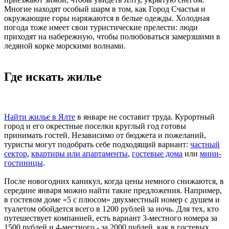
Многие находят особый шарм в том, как Город Счастья и
окружающие горы наряжаются в белые одежды. Холодная
погода тоже имеет свои туристические прелести: люди
приходят на набережную, чтобы полюбоваться замерзшими в
ледяной корке морскими волнами.
Где искать жилье
Найти жилье в Ялте
в январе не составит труда. Курортный
город и его окрестные поселки круглый год готовы
принимать гостей. Независимо от бюджета и пожеланий,
туристы могут подобрать себе подходящий вариант:
частный
сектор
,
квартиры или апартаменты
,
гостевые дома
или
мини-
гостиницы
.
После новогодних каникул, когда цены немного снижаются, в
середине января можно найти такие предложения. Например,
в гостевом доме «5 с плюсом» двухместный номер с душем и
туалетом обойдется всего в 1200 рублей за ночь. Для тех, кто
путешествует компанией, есть вариант 3-местного номера за
1500 рублей и 4-местного - за 2000 рублей, как в гостевых