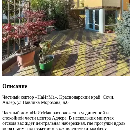
Описание
Частный сектор «НаИгМа»,
Краснодарский край
,
Сочи,
Адлер
,
ул.Павлика Морозова, д.6
Частный дом «НаИгМа» расположен в уединенной и
спокойной части центра Адлера. В нескольких минутах
отсюда вас ждет центральная набережная, где прогулки вдоль
моря станут погружением в оживленную атмосферу