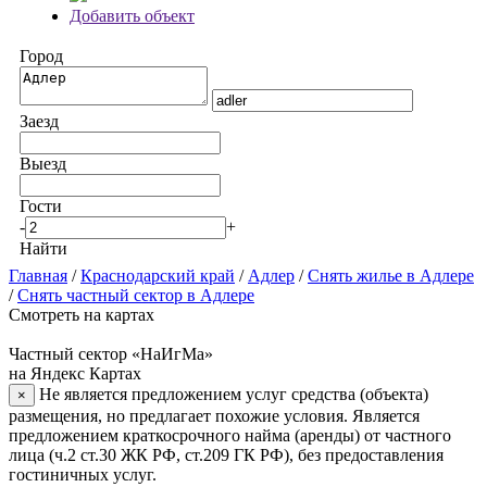
Добавить объект
Город
Заезд
Выезд
Гости
-
+
Найти
Главная
/
Краснодарский край
/
Адлер
/
Снять жилье в Адлере
/
Снять частный сектор в Адлере
Смотреть на картах
Частный сектор «НаИгМа»
на Яндекс Картах
Не является предложением услуг средства (объекта)
×
размещения, но предлагает похожие условия. Является
предложением краткосрочного найма (аренды) от частного
лица (ч.2 ст.30 ЖК РФ, ст.209 ГК РФ), без предоставления
гостиничных услуг.