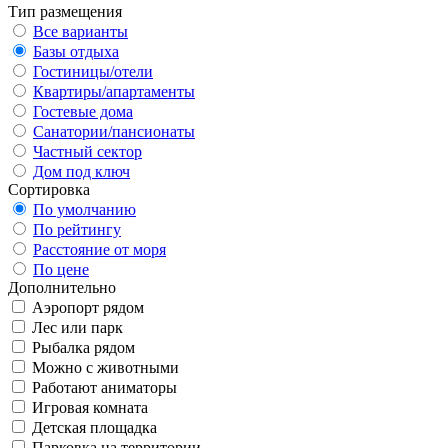
Тип размещения
Все варианты
Базы отдыха
Гостиницы/отели
Квартиры/апартаменты
Гостевые дома
Санатории/пансионаты
Частный сектор
Дом под ключ
Сортировка
По умолчанию
По рейтингу
Расстояние от моря
По цене
Дополнительно
Аэропорт рядом
Лес или парк
Рыбалка рядом
Можно с животными
Работают аниматоры
Игровая комната
Детская площадка
Парковка на территории