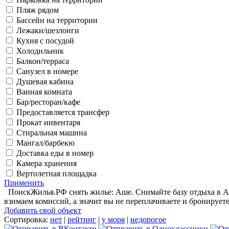
Пляж рядом
Бассейн на территории
Лежаки/шезлонги
Кухня с посудой
Холодильник
Балкон/терраса
Санузел в номере
Душевая кабина
Ванная комната
Бар/ресторан/кафе
Предоставляется трансфер
Прокат инвентаря
Стиральная машина
Мангал/барбекю
Доставка еды в номер
Камера хранения
Вертолетная площадка
Применить
ПоискЖилья.РФ снять жилье: Аше. Снимайте базу отдыха в Аш
взимаем комиссий, а значит вы не переплачиваете и бронируете
Добавить свой объект
Сортировка:
нет
|
рейтинг
|
у моря
|
недорогое