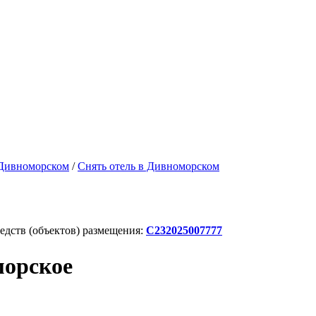
 Дивноморском
/
Снять отель в Дивноморском
дств (объектов) размещения:
С232025007777
морское