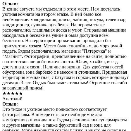
Отзыв:
В конце августа мы отдыхали в этом месте. Нам досталась
уютная комната на втором этаже. В ней было все
необходимое: холодильник, плита, чайник, посуда, телевизор,
кондиционер, сушилка для белья. На первом этаже
располагались гладильная доска и утюг. Стиральная машинка
находилась в беседке на улице и была доступна всем
бесплатно. На территории проживание проходило без
присутствия хозяев. Место было спокойным, до моря рукой
подать. Рядом располагались магазины "Пятерочка" и
"Магнит". Фотографии, представленные на сайте, полностью
соответствовали действительности. Юлия, хозяйка, всегда
доступна для связи. Наличие парковки. Для удобства гостей
обустроена зона барбекю с навесом и столиками. Придомовая
территория компактная, с батутом и горкой, которые подойдут
детям до 3 лет. Отдых был замечательным! Огромное спасибо
за радушный прием!
★★★★★
Анатолий
Отзыв:
Это тихое и уютное место полностью соответствует
фотографиям. В номере есть все необходимое для
комфортного проживания. Рядом расположены супермаркеты
и другие магазины, а также фруктовый сад и зона для
барбекю. Море находится совсем близко и никто не будет вам