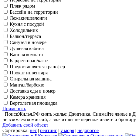
Пляж рядом
Бассейн на территории
Лежаки/шезлонги
Кухня с посудой
Холодильник
Балкон/терраса
Санузел в номере
Душевая кабина
Ванная комната
Бар/ресторан/кафе
Предоставляется трансфер
Прокат инвентаря
Стиральная машина
Мангал/барбекю
Доставка еды в номер
Камера хранения
Вертолетная площадка
Применить
ПоискЖилья.РФ снять жилье: Джигинка. Снимайте жилье в Джи
не взимаем комиссий, а значит вы не переплачиваете и брониру
Добавить свой объект
Сортировка:
нет
|
рейтинг
|
у моря
|
недорогое