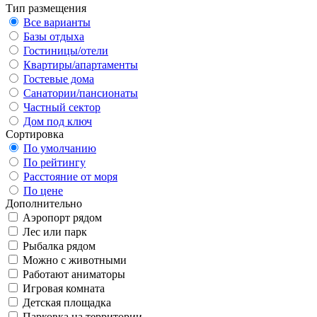
Тип размещения
Все варианты
Базы отдыха
Гостиницы/отели
Квартиры/апартаменты
Гостевые дома
Санатории/пансионаты
Частный сектор
Дом под ключ
Сортировка
По умолчанию
По рейтингу
Расстояние от моря
По цене
Дополнительно
Аэропорт рядом
Лес или парк
Рыбалка рядом
Можно с животными
Работают аниматоры
Игровая комната
Детская площадка
Парковка на территории