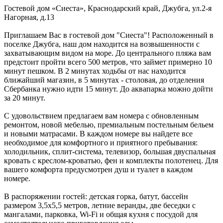
Гостевой дом «Сиеста»,
Краснодарский край
,
Джубга
,
ул.2-я
Нагорная, д.13
Приглашаем Вас в гостевой дом "Сиеста"! Расположенный в
поселке Джубга, наш дом находится на возвышенности с
захватывающим видом на море. До центрального пляжа вам
предстоит пройти всего 500 метров, что займет примерно 10
минут пешком. В 2 минутах ходьбы от нас находится
ближайший магазин, в 5 минутах - столовая, до отделения
Сбербанка нужно идти 15 минут. До аквапарка можно дойти
за 20 минут.
С удовольствием предлагаем вам номера с обновленным
ремонтом, новой мебелью, премиальным постельным бельем
и новыми матрасами. В каждом номере вы найдете все
необходимое для комфортного и приятного пребывания:
холодильник, сплит-система, телевизор, большая двуспальная
кровать с креслом-кроватью, фен и комплекты полотенец. Для
вашего комфорта предусмотрен душ и туалет в каждом
номере.
В распоряжении гостей: детская горка, батут, бассейн
размером 3,5х5,5 метров, летние веранды, две беседки с
мангалами, парковка, Wi-Fi и общая кухня с посудой для