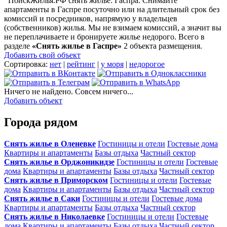
ПоискЖилья.РФ снять жилье: Гаспра. Снимайте
апартаменты в Гаспре посуточно или на длительный срок без
комиссий и посредников, напрямую у владельцев
(собственников) жилья. Мы не взимаем комиссий, а значит вы
не переплачиваете и бронируете жилье недорого. Всего в
разделе
«Снять жилье в Гаспре»
2 объекта размещения
.
Добавить свой объект
Сортировка:
нет
|
рейтинг
|
у моря
|
недорогое
Ничего не найдено. Совсем ничего...
Добавить объект
Города рядом
Снять жилье в Оленевке
Гостиницы и отели
Гостевые дома
Квартиры и апартаменты
Базы отдыха
Частный сектор
Снять жилье в Орджоникидзе
Гостиницы и отели
Гостевые
дома
Квартиры и апартаменты
Базы отдыха
Частный сектор
Снять жилье в Приморском
Гостиницы и отели
Гостевые
дома
Квартиры и апартаменты
Базы отдыха
Частный сектор
Снять жилье в Саки
Гостиницы и отели
Гостевые дома
Квартиры и апартаменты
Базы отдыха
Частный сектор
Снять жилье в Николаевке
Гостиницы и отели
Гостевые
дома
Квартиры и апартаменты
Базы отдыха
Частный сектор