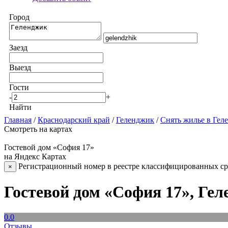
Город
Заезд
Выезд
Гости
-
+
Найти
Главная
/
Краснодарский край
/
Геленджик
/
Снять жилье в Гел
Смотреть на картах
Гостевой дом «София 17»
на Яндекс Картах
Регистрационный номер в реестре классифицированных сре
×
Гостевой дом «София 17», Ге
0.0
Отзывы