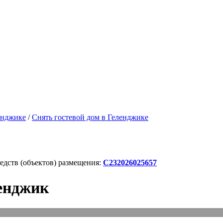
енджике
/
Снять гостевой дом в Геленджике
дств (объектов) размещения:
С232026025657
ленджик