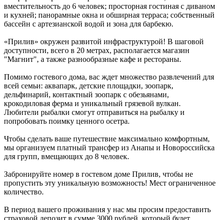
вместительность до 6 человек; просторная гостиная с диваном
и кухней; панорамные окна и обширная терраса; собственный
бассейн с артезианской водой и зона для барбекю.
«Прилив» окружен развитой инфраструктурой! В шаговой
доступности, всего в 20 метрах, располагается магазин
"Магнит", а также разнообразные кафе и рестораны.
Помимо гостевого дома, вас ждет множество развлечений для
всей семьи: аквапарк, детские площадки, зоопарк,
дельфинарий, контактный зоопарк с обезьянами,
крокодиловая ферма и уникальный грязевой вулкан.
Любители рыбалки смогут отправиться на рыбалку и
попробовать поимку ценного осетра.
Чтобы сделать ваше путешествие максимально комфортным,
мы организуем платный трансфер из Анапы и Новороссийска
для групп, вмещающих до 8 человек.
Забронируйте номер в гостевом доме Прилив, чтобы не
пропустить эту уникальную возможность! Мест ограниченное
количество.
В период вашего проживания у нас мы просим предоставить
страховой депозит в сумме 3000 рублей, который будет