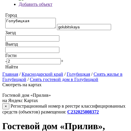
Добавить объект
Город
Заезд
Выезд
Гости
-
+
Найти
Главная
/
Краснодарский край
/
Голубицкая
/
Снять жилье в
Голубицкой
/
Снять гостевой дом в Голубицкой
Смотреть на картах
Гостевой дом «Прилив»
на Яндекс Картах
Регистрационный номер в реестре классифицированных
×
средств (объектов) размещения:
С232025008372
Гостевой дом «Прилив»,