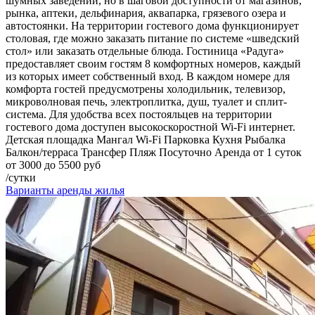
шумных заведений, но в шаговой доступности от магазинов,
рынка, аптеки, дельфинария, аквапарка, грязевого озера и
автостоянки. На территории гостевого дома функционирует
столовая, где можно заказать питание по системе «шведский
стол» или заказать отдельные блюда. Гостиница «Радуга»
предоставляет своим гостям 8 комфортных номеров, каждый
из которых имеет собственный вход. В каждом номере для
комфорта гостей предусмотрены холодильник, телевизор,
микроволновая печь, электроплитка, душ, туалет и сплит-
система. Для удобства всех постояльцев на территории
гостевого дома доступен высокоскоростной Wi-Fi интернет.
Детская площадка
Мангал
Wi-Fi
Парковка
Кухня
Рыбалка
Балкон/терраса
Трансфер
Пляж
Посуточно
Аренда от 1 суток
от 3000 до 5500 руб
/сутки
Варианты аренды жилья