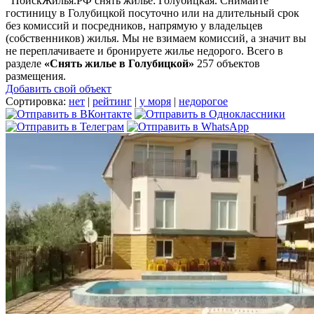
ПоискЖилья.РФ снять жилье: Голубицкая. Снимайте
гостиницу в Голубицкой посуточно или на длительный срок
без комиссий и посредников, напрямую у владельцев
(собственников) жилья. Мы не взимаем комиссий, а значит вы
не переплачиваете и бронируете жилье недорого. Всего в
разделе
«Снять жилье в Голубицкой»
257 объектов
размещения
.
Добавить свой объект
Сортировка:
нет
|
рейтинг
|
у моря
|
недорогое