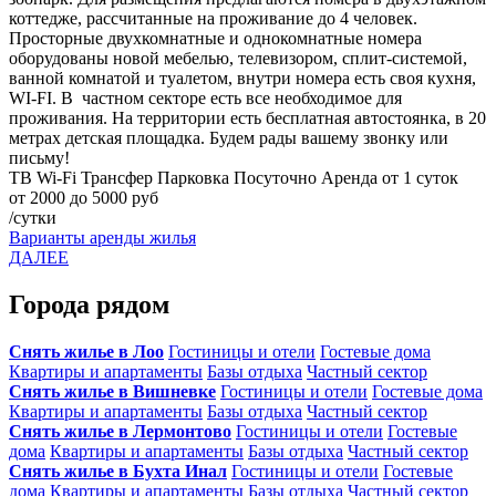
коттедже, рассчитанные на проживание до 4 человек.
Просторные двухкомнатные и однокомнатные номера
оборудованы новой мебелью, телевизором, сплит-системой,
ванной комнатой и туалетом, внутри номера есть своя кухня,
WI-FI. В частном секторе есть все необходимое для
проживания. На территории есть бесплатная автостоянка, в 20
метрах детская площадка. Будем рады вашему звонку или
письму!
ТВ
Wi-Fi
Трансфер
Парковка
Посуточно
Аренда от 1 суток
от 2000 до 5000 руб
/сутки
Варианты аренды жилья
ДАЛЕЕ
Города рядом
Снять жилье в Лоо
Гостиницы и отели
Гостевые дома
Квартиры и апартаменты
Базы отдыха
Частный сектор
Снять жилье в Вишневке
Гостиницы и отели
Гостевые дома
Квартиры и апартаменты
Базы отдыха
Частный сектор
Снять жилье в Лермонтово
Гостиницы и отели
Гостевые
дома
Квартиры и апартаменты
Базы отдыха
Частный сектор
Снять жилье в Бухта Инал
Гостиницы и отели
Гостевые
дома
Квартиры и апартаменты
Базы отдыха
Частный сектор