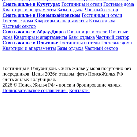
Снять жилье в Кучугурах
Гостиницы и отели
Гостевые дома
Квартиры и апартаменты
Базы отдыха
Частный сектор
Снять жилье в Новомихайловском
Гостиницы и отели
Гостевые дома
Квартиры и апартаменты
Базы отдыха
Частный сектор
Снять жилье в Абрау-Дюрсо
Гостиницы и отели
Гостевые
дома
Квартиры и апартаменты
Базы отдыха
Частный сектор
Снять жилье в Ольгинке
Гостиницы и отели
Гостевые дома
Квартиры и апартаменты
Базы отдыха
Частный сектор
Гостиницы в Голубицкой. Снять жилье у моря посуточно без
посредников. Цены 2026г, отзывы, фото ПоискЖилья.РФ
снять жилье: Голубицкая.
2026 © Поиск Жилья РФ - поиск и бронирование жилья.
Пользовательское соглашение
Контакты