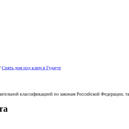
/
Снять дом под ключ в Гудауте
зательной классификацией по законам Российской Федерации, так
та