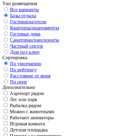
Тип размещения
Все варианты
Базы отдыха
Гостиницы/отели
Квартиры/апартаменты
Гостевые дома
Санатории/пансионаты
Частный сектор
Дом под ключ
Сортировка
По умолчанию
По рейтингу
Расстояние от моря
По цене
Дополнительно
Аэропорт рядом
Лес или парк
Рыбалка рядом
Можно с животными
Работают аниматоры
Игровая комната
Детская площадка
Парковка на территории