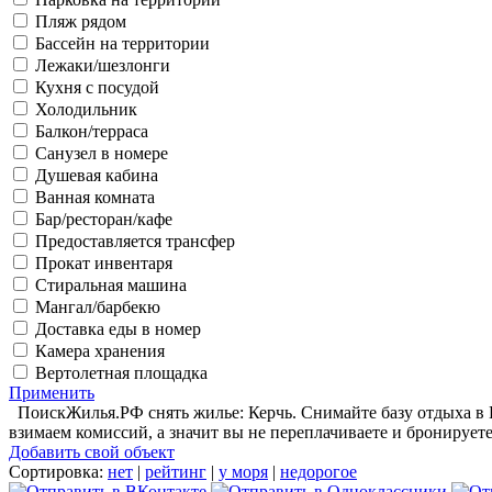
Пляж рядом
Бассейн на территории
Лежаки/шезлонги
Кухня с посудой
Холодильник
Балкон/терраса
Санузел в номере
Душевая кабина
Ванная комната
Бар/ресторан/кафе
Предоставляется трансфер
Прокат инвентаря
Стиральная машина
Мангал/барбекю
Доставка еды в номер
Камера хранения
Вертолетная площадка
Применить
ПоискЖилья.РФ снять жилье: Керчь. Снимайте базу отдыха в К
взимаем комиссий, а значит вы не переплачиваете и бронируете
Добавить свой объект
Сортировка:
нет
|
рейтинг
|
у моря
|
недорогое