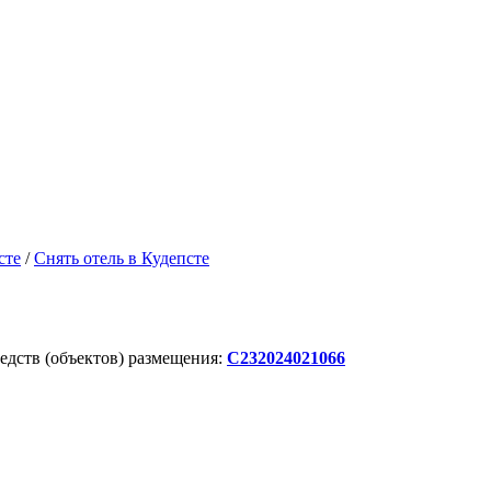
сте
/
Снять отель в Кудепсте
дств (объектов) размещения:
С232024021066