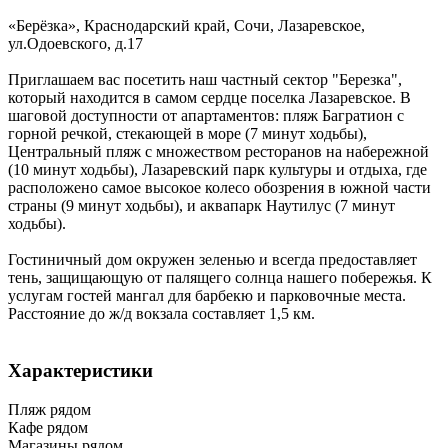
«Берёзка»,
Краснодарский край
,
Сочи, Лазаревское
,
ул.Одоевского, д.17
Приглашаем вас посетить наш частный сектор "Березка",
который находится в самом сердце поселка Лазаревское. В
шаговой доступности от апартаментов: пляж Багратион с
горной речкой, стекающей в море (7 минут ходьбы),
Центральный пляж с множеством ресторанов на набережной
(10 минут ходьбы), Лазаревский парк культуры и отдыха, где
расположено самое высокое колесо обозрения в южной части
страны (9 минут ходьбы), и аквапарк Наутилус (7 минут
ходьбы).
Гостиничный дом окружен зеленью и всегда предоставляет
тень, защищающую от палящего солнца нашего побережья. К
услугам гостей мангал для барбекю и парковочные места.
Расстояние до ж/д вокзала составляет 1,5 км.
Характеристики
Пляж рядом
Кафе рядом
Магазины рядом