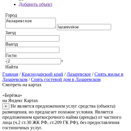
Добавить объект
Город
Заезд
Выезд
Гости
-
+
Найти
Главная
/
Краснодарский край
/
Лазаревское
/
Снять жилье в
Лазаревском
/
Снять гостевой дом в Лазаревском
Смотреть на картах
«Берёзка»
на Яндекс Картах
Не является предложением услуг средства (объекта)
×
размещения, но предлагает похожие условия. Является
предложением краткосрочного найма (аренды) от частного
лица (ч.2 ст.30 ЖК РФ, ст.209 ГК РФ), без предоставления
гостиничных услуг.